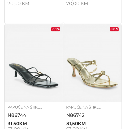
70,00
KM
70,00
KM
-50
%
-50
%
PAPUČE NA ŠTIKLU
PAPUČE NA ŠTIKLU
N86744
N86742
31,50
KM
31,50
KM