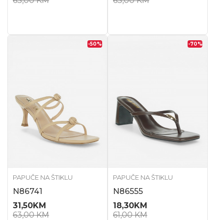
63,00
KM
63,00
KM
-50
%
-70
%
PAPUČE NA ŠTIKLU
PAPUČE NA ŠTIKLU
N86741
N86555
31,50
KM
18,30
KM
63,00
KM
61,00
KM