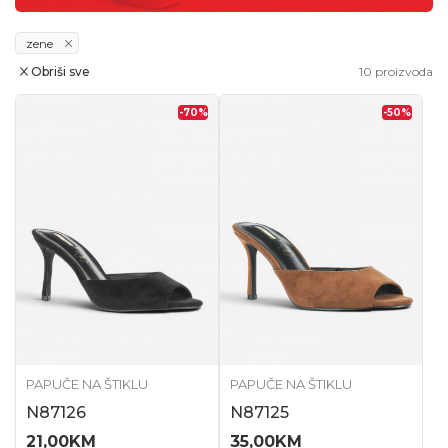
zene
Obriši sve
10
proizvoda
-70
%
-50
%
PAPUČE NA ŠTIKLU
PAPUČE NA ŠTIKLU
N87126
N87125
21,00
KM
35,00
KM