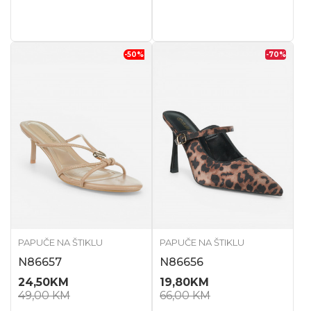
-50
%
-70
%
PAPUČE NA ŠTIKLU
PAPUČE NA ŠTIKLU
N86657
N86656
24,50
KM
19,80
KM
49,00
KM
66,00
KM