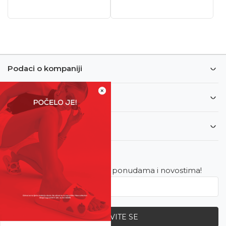
Podaci o kompaniji
×
Informacije
Korisnički servis
Newsletter
Budite u toku sa najnovijim ponudama i novostima!
PRIJAVITE SE