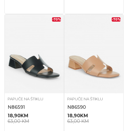
-70
%
-70
%
PAPUČE NA ŠTIKLU
PAPUČE NA ŠTIKLU
N86591
N86590
18,90
KM
18,90
KM
63,00
KM
63,00
KM