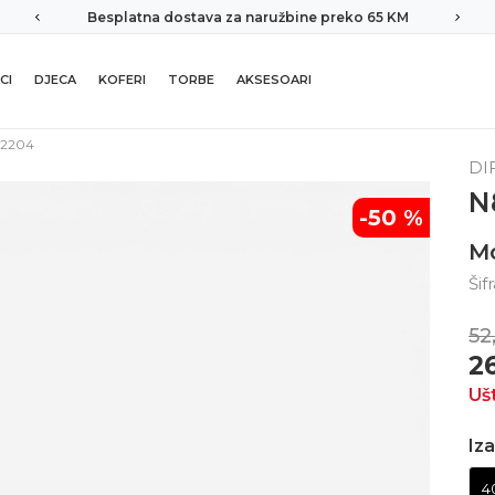
Besplatna dostava za naružbine preko 65 KM
CI
DJECA
KOFERI
TORBE
AKSESOARI
2204
DI
N
-50
%
M
Šif
52
2
Uš
Iza
4