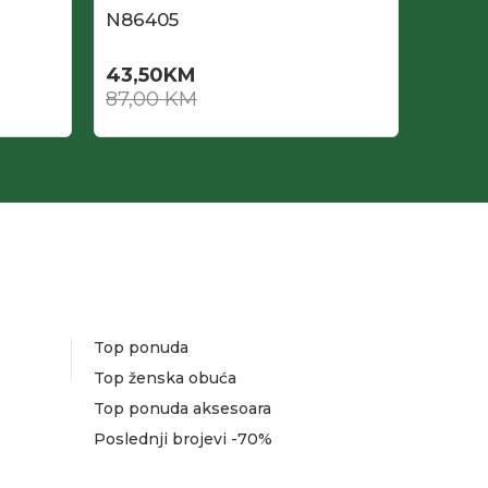
N86405
N864
43,50
KM
43,5
87,00
KM
87,0
Top ponuda
Top ženska obuća
Top ponuda aksesoara
Poslednji brojevi -70%