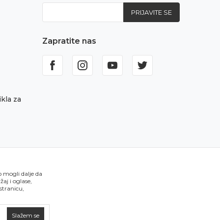
PRIJAVITE SE
Zapratite nas
kla za
o mogli dalje da
aj i oglase,
 stranicu,
Slažem se