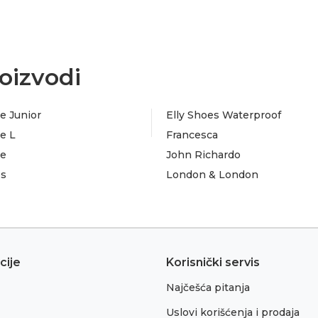
oizvodi
e Junior
Elly Shoes Waterproof
e L
Francesca
te
John Richardo
es
London & London
cije
Korisnički servis
Najčešća pitanja
Uslovi korišćenja i prodaja