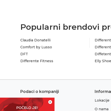
Popularni brendovi pr
Claudia Donatelli
Different
Comfort by Lusso
Different
DFT
Diffeten
Differente Fitness
Elly Sho
Podaci o kompaniji
Informa
Lokacije
Adresa:
×
Sremska 1
O nama