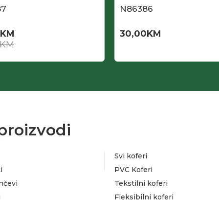
87
N86386
KM
30,00
KM
KM
proizvodi
Svi koferi
i
PVC Koferi
nčevi
Tekstilni koferi
i
Fleksibilni koferi