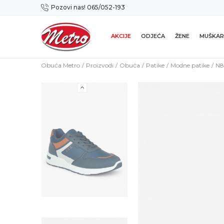
Pozovi nas! 065/052-193
Preuzmi NOVU Metro mobilnu aplikaciju!
AKCIJE
ODJEĆA
ŽENE
MUŠKAR
Obuća Metro
Proizvodi
Obuća
Patike
Modne patike
N8