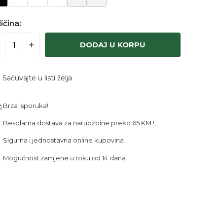
ičina:
DODAJ U KORPU
Sačuvajte u listi želja
Brza isporuka!
Besplatna dostava za narudžbine preko 65 KM !
Sigurna i jednostavna online kupovina
Mogućnost zamjene u roku od 14 dana