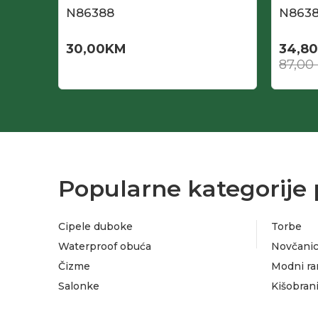
N86388
N863
30,00
KM
34,80
87,00
Popularne kategorije 
Cipele duboke
Torbe
Waterproof obuća
Novčanic
Čizme
Modni ra
Salonke
Kišobran