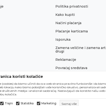
je
Politika privatnosti
Kako kupiti
Načini plaćanja
Plaćanje karticama
Isporuka
Zamena veličine i zamena arti
drugi
Reklamacije
Povraćaj sredstava
Pravo na odustajanje
anica koristi kolačiće
́e (cookies) da bismo učinili da ova web stranica pravilno funkcioniše i da bism
lokaciju kako bismo poboljšali vaše korisničko iskustvo, personalizovali sadrž
e društvenih medija i analizirali saobraćaj. Nastavljajući da koristite našu web
bu kolačića.
Trajni
Statistika
Marketing
Saznaj više