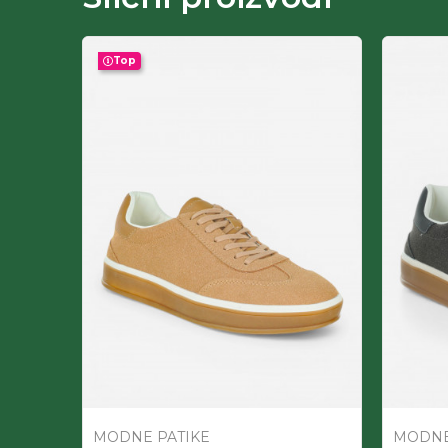
Top
-50
%
MODNE PATIKE
MODNE