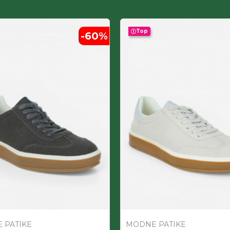
Top
-60
%
 PATIKE
MODNE PATIKE