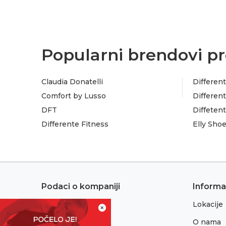
Popularni brendovi pr
Claudia Donatelli
Different
Comfort by Lusso
Different
DFT
Diffeten
Differente Fitness
Elly Sho
Podaci o kompaniji
Informa
Lokacije
Adresa:
×
Sremska 1
O nama