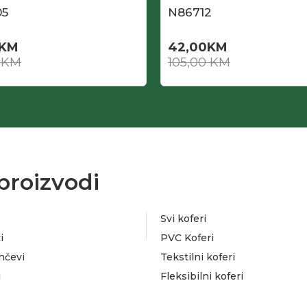
05
N86712
KM
42,00
KM
0
KM
105,00
KM
proizvodi
Svi koferi
i
PVC Koferi
nčevi
Tekstilni koferi
i
Fleksibilni koferi