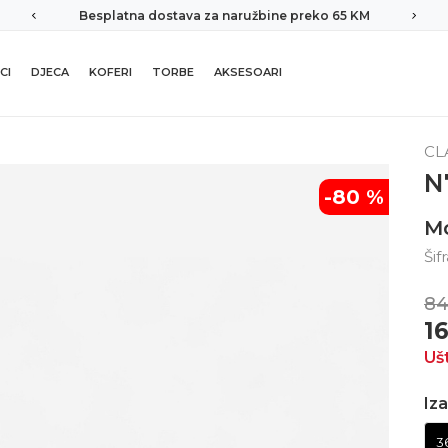
Besplatna dostava za naružbine preko 65 KM
CI
DJECA
KOFERI
TORBE
AKSESOARI
CL
N
-80
%
M
Šif
84
1
Uš
Iza
3