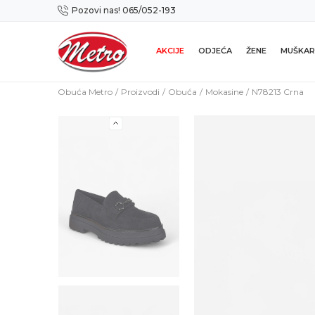
Pozovi nas! 065/052-193
Preuzmi NOVU Metro mobilnu aplikaciju!
AKCIJE
ODJEĆA
ŽENE
MUŠKAR
Obuća Metro
Proizvodi
Obuća
Mokasine
N78213 Crna