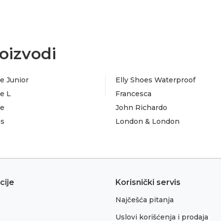
oizvodi
e Junior
Elly Shoes Waterproof
e L
Francesca
te
John Richardo
es
London & London
cije
Korisnički servis
Najčešća pitanja
Uslovi korišćenja i prodaja