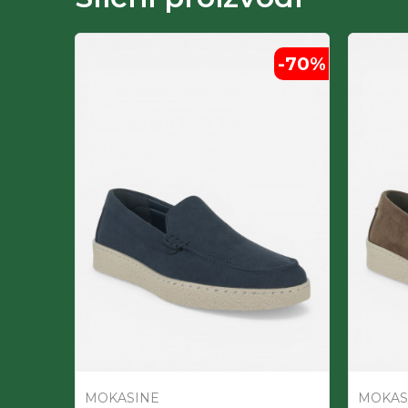
-60
%
-70
%
MOKASINE
MOKAS