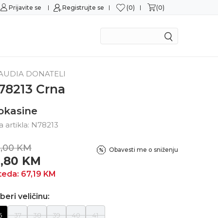
0
0
Prijavite se
Sigurna kupovina
Registrujte se
M
AUDIA DONATELI
78213 Crna
okasine
ra artikla:
N78213
,00
KM
Obavesti me o sniženju
6,80
KM
teda:
67,19
KM
beri veličinu:
6
37
38
39
40
41