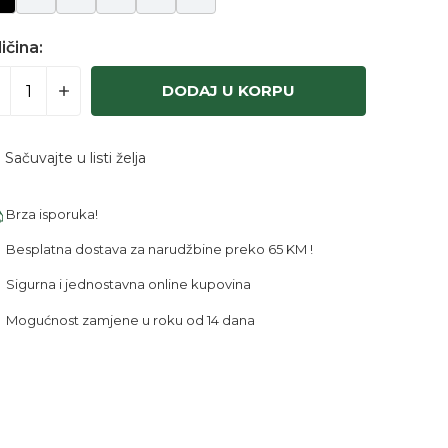
ičina:
DODAJ U KORPU
Sačuvajte u listi želja
Brza isporuka!
Besplatna dostava za narudžbine preko 65 KM !
Sigurna i jednostavna online kupovina
Mogućnost zamjene u roku od 14 dana