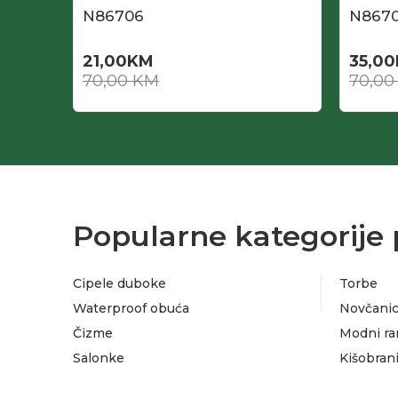
N86706
N867
21,00
KM
35,00
70,00
KM
70,0
Popularne kategorije 
Cipele duboke
Torbe
Waterproof obuća
Novčanic
Čizme
Modni ra
Salonke
Kišobran