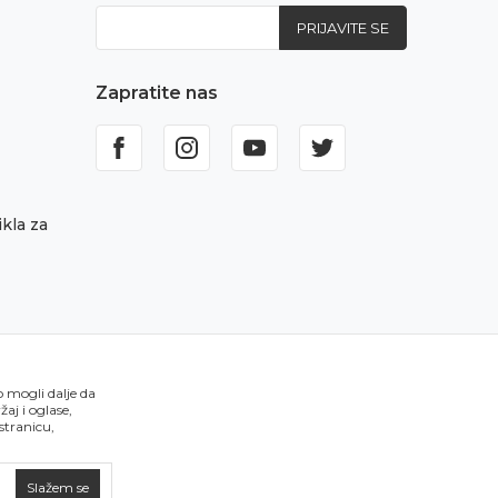
PRIJAVITE SE
Zapratite nas
kla za
o mogli dalje da
aj i oglase,
 stranicu,
Slažem se