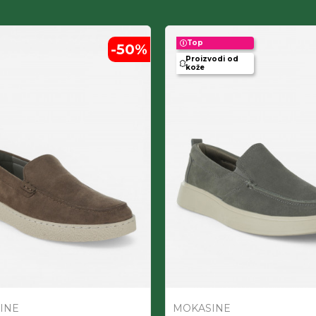
Top
-50
%
Proizvodi od
kože
INE
MOKASINE