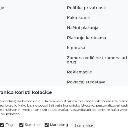
je
Politika privatnosti
Kako kupiti
Načini plaćanja
Plaćanje karticama
Isporuka
Zamena veličine i zamena arti
drugi
Reklamacije
Povraćaj sredstava
Pravo na odustajanje
anica koristi kolačiće
́e (cookies) da bismo učinili da ova web stranica pravilno funkcioniše i da bism
lokaciju kako bismo poboljšali vaše korisničko iskustvo, personalizovali sadrž
e društvenih medija i analizirali saobraćaj. Nastavljajući da koristite našu web
bu kolačića.
Trajni
Statistika
Marketing
Saznaj više