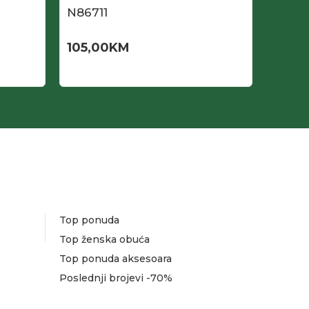
N86711
N867
105,00
KM
42,0
105,0
Top ponuda
Top ženska obuća
Top ponuda aksesoara
Poslednji brojevi -70%