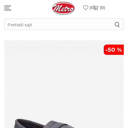
0
0
Pretraži sajt
-50
%