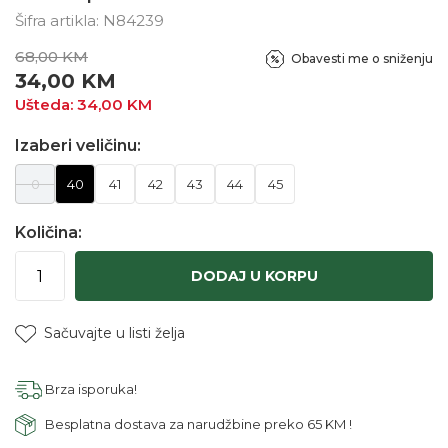
Šifra artikla:
N84239
68,00
KM
Obavesti me o sniženju
34,00
KM
Ušteda:
34,00
KM
Izaberi veličinu:
0
40
41
42
43
44
45
Količina:
DODAJ U KORPU
Sačuvajte u listi želja
Brza isporuka!
Besplatna dostava za narudžbine preko 65 KM !