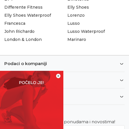
Differente Fitness
Elly Shoes
Elly Shoes Waterproof
Lorenzo
Francesca
Lusso
John Richardo
Lusso Waterproof
London & London
Marinaro
Podaci o kompaniji
×
Informacije
Korisnički servis
Newsletter
Budite u toku sa najnovijim ponudama i novostima!