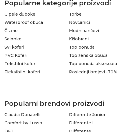
Popularne kategorije proizvodi
Cipele duboke
Torbe
Waterproof obuća
Novčanici
Čizme
Modni rančevi
Salonke
Kišobrani
Svi koferi
Top ponuda
PVC Koferi
Top ženska obuća
Tekstilni koferi
Top ponuda aksesoara
Fleksibilni koferi
Poslednji brojevi -70%
Popularni brendovi proizvodi
Claudia Donatelli
Differente Junior
Comfort by Lusso
Differente L
DFT
Diffetente