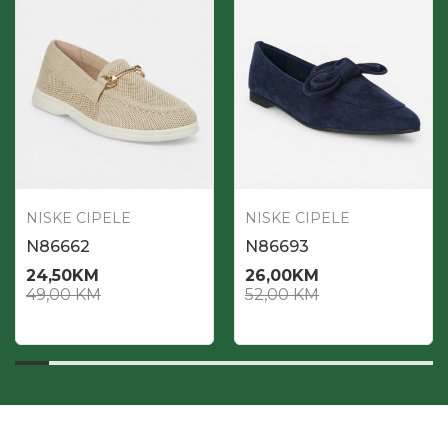
NISKE CIPELE
NISKE CIPELE
N86662
N86693
24,50
KM
26,00
KM
49,00
KM
52,00
KM