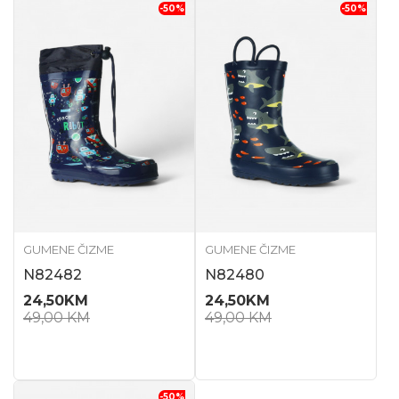
-50
%
-50
%
GUMENE ČIZME
GUMENE ČIZME
N82482
N82480
24,50
KM
24,50
KM
49,00
KM
49,00
KM
-50
%