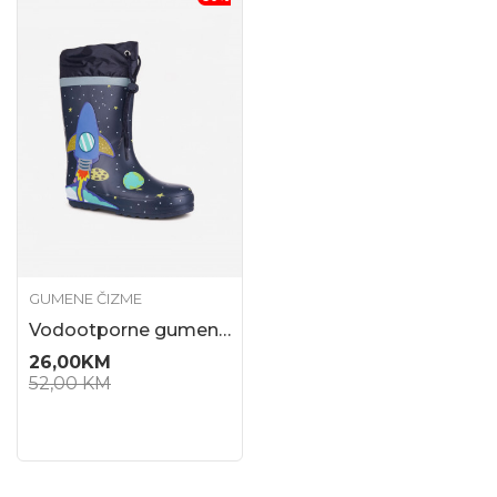
GUMENE ČIZME
Vodootporne gumene čizme za dječake
26,00
KM
52,00
KM