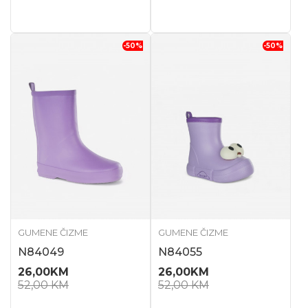
-50
%
-50
%
GUMENE ČIZME
GUMENE ČIZME
N84049
N84055
26,00
KM
26,00
KM
52,00
KM
52,00
KM