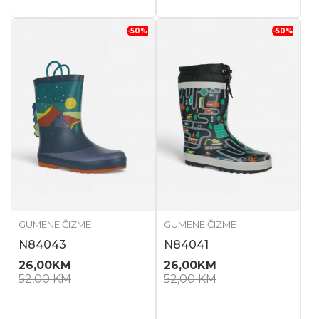
-50
%
-50
%
GUMENE ČIZME
GUMENE ČIZME
N84043
N84041
26,00
KM
26,00
KM
52,00
KM
52,00
KM