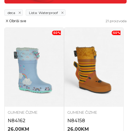
deca
Lista: Waterproof
Obriši sve
21
proizvoda
-50
%
-50
%
GUMENE ČIZME
GUMENE ČIZME
N84162
N84158
26,00
KM
26,00
KM