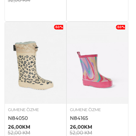
52,00
KM
-50
%
-50
%
GUMENE ČIZME
GUMENE ČIZME
N84050
N84165
26,00
KM
26,00
KM
52,00
KM
52,00
KM