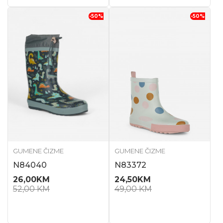
-50
%
-50
%
GUMENE ČIZME
GUMENE ČIZME
N84040
N83372
26,00
KM
24,50
KM
52,00
KM
49,00
KM