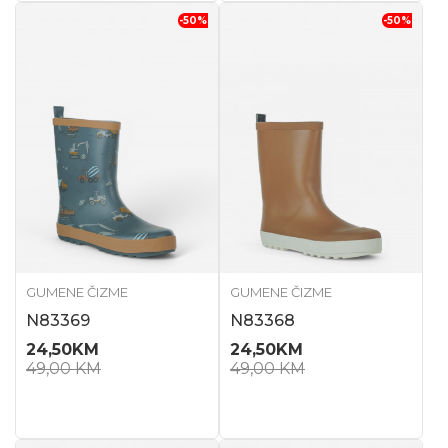
-50
%
-50
%
GUMENE ČIZME
GUMENE ČIZME
N83369
N83368
24,50
KM
24,50
KM
49,00
KM
49,00
KM