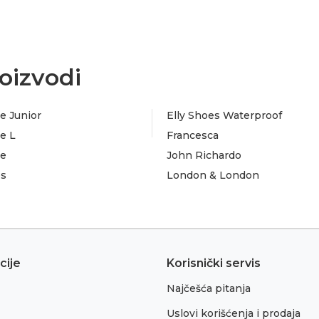
oizvodi
e Junior
Elly Shoes Waterproof
e L
Francesca
te
John Richardo
es
London & London
cije
Korisnički servis
Najčešća pitanja
Uslovi korišćenja i prodaja