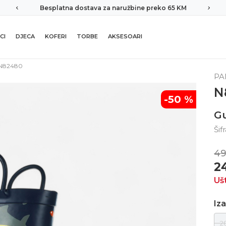
Besplatna dostava za naružbine preko 65 KM
CI
DJECA
KOFERI
TORBE
AKSESOARI
N82480
PA
N
-50
%
G
Šif
49
2
Uš
Iza
2