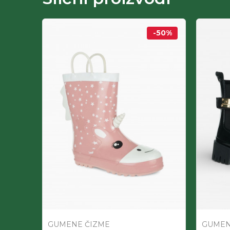
-50
%
-50
%
GUMENE ČIZME
GUMEN