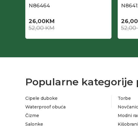
N86464
N8641
26,00
KM
26,00
52,00
KM
52,00
Popularne kategorije 
Cipele duboke
Torbe
Waterproof obuća
Novčanic
Čizme
Modni ra
Salonke
Kišobran