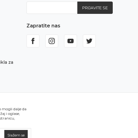
PRIJAVITE SE
Zapratite nas
kla za
o mogli dalje da
aj i oglase,
 stranicu,
Slažem se