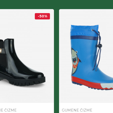
-50
%
E ČIZME
GUMENE ČIZME