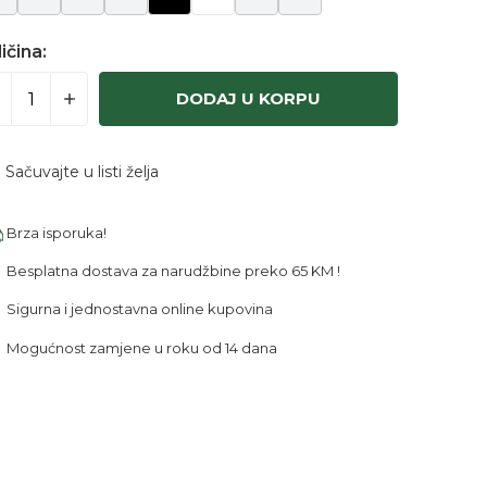
ičina:
DODAJ U KORPU
Sačuvajte u listi želja
Brza isporuka!
Besplatna dostava za narudžbine preko 65 KM !
Sigurna i jednostavna online kupovina
Mogućnost zamjene u roku od 14 dana