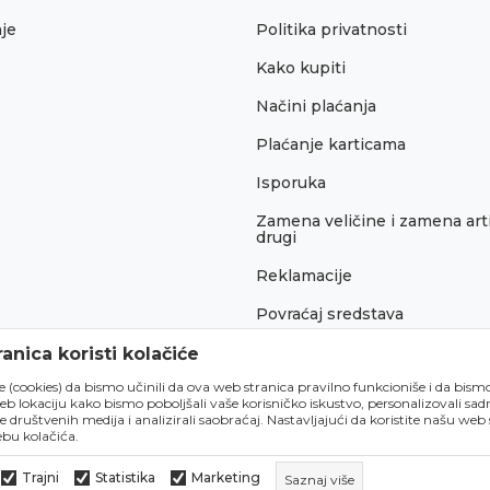
je
Politika privatnosti
Kako kupiti
Načini plaćanja
Plaćanje karticama
Isporuka
Zamena veličine i zamena arti
drugi
Reklamacije
Povraćaj sredstava
Pravo na odustajanje
anica koristi kolačiće
́e (cookies) da bismo učinili da ova web stranica pravilno funkcioniše i da bism
lokaciju kako bismo poboljšali vaše korisničko iskustvo, personalizovali sadrž
e društvenih medija i analizirali saobraćaj. Nastavljajući da koristite našu web
bu kolačića.
Trajni
Statistika
Marketing
Saznaj više