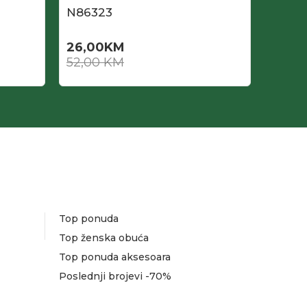
N86323
N863
26,00
KM
26,0
52,00
KM
52,0
Top ponuda
Top ženska obuća
Top ponuda aksesoara
Poslednji brojevi -70%