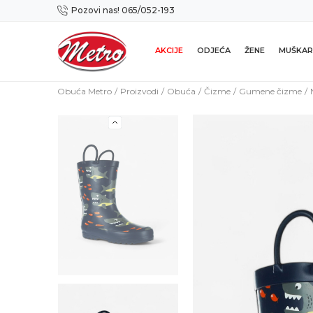
Pozovi nas! 065/052-193
Preuzmi NOVU Metro mobilnu aplikaciju!
AKCIJE
ODJEĆA
ŽENE
MUŠKAR
Obuća Metro
Proizvodi
Obuća
Čizme
Gumene čizme