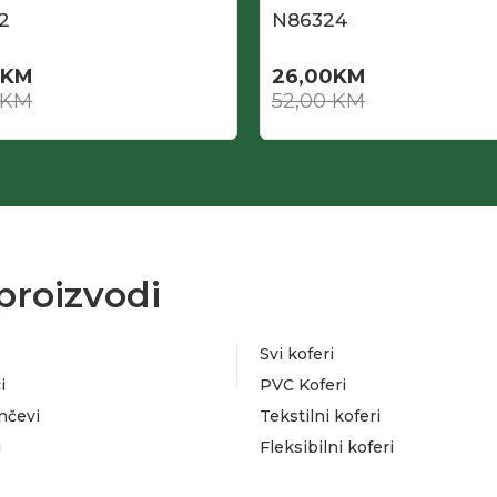
2
N86324
KM
26,00
KM
KM
52,00
KM
proizvodi
Svi koferi
i
PVC Koferi
nčevi
Tekstilni koferi
i
Fleksibilni koferi