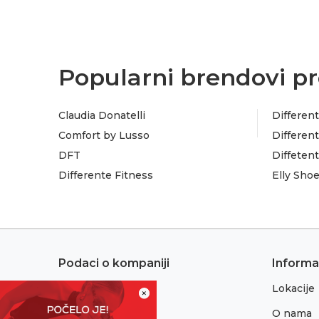
Popularni brendovi pr
Claudia Donatelli
Different
Comfort by Lusso
Different
DFT
Diffeten
Differente Fitness
Elly Sho
Podaci o kompaniji
Informa
Lokacije
Adresa:
×
Sremska 1
O nama