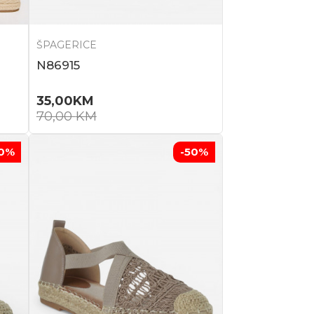
ŠPAGERICE
N86915
35,00
KM
70,00
KM
0
%
-50
%