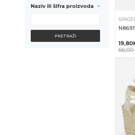
Naziv ili šifra proizvoda
ŠPAGE
N8691
PRETRAŽI
19,80
66,00