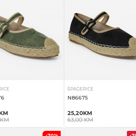
RICE
ŠPAGERICE
76
N86675
KM
25,20
KM
KM
63,00
KM
-70
%
-7