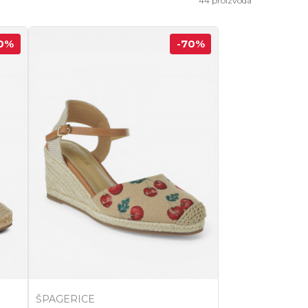
44
proizvoda
0
%
-70
%
ŠPAGERICE