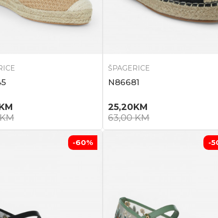
RICE
ŠPAGERICE
45
N86681
KM
25,20
KM
KM
63,00
KM
-60
%
-5