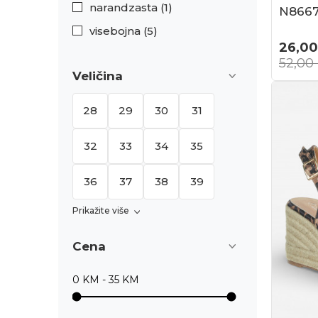
narandzasta (1)
N866
visebojna (5)
26,00
52,00
Veličina
28
29
30
31
32
33
34
35
36
37
38
39
Prikažite više
Cena