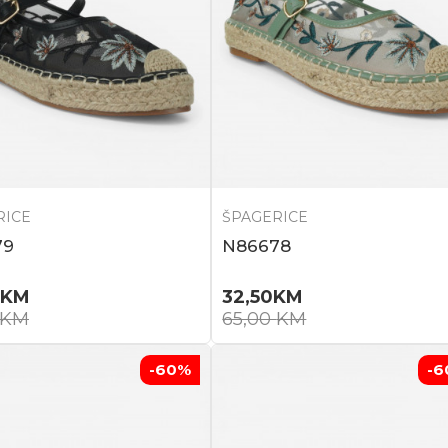
RICE
ŠPAGERICE
79
N86678
KM
32,50
KM
KM
65,00
KM
-60
%
-6