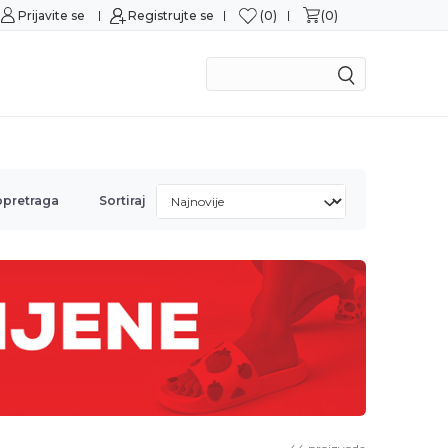
0
0
Prijavite se
Sigurna kupovina
Registrujte se
M
opretraga
Sortiraj