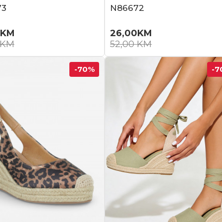
73
N86672
KM
26,00
KM
KM
52,00
KM
-70
%
-7