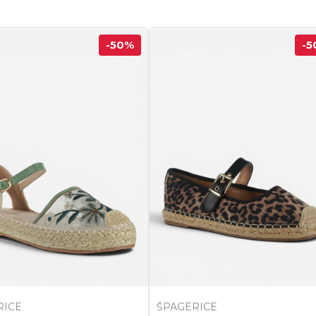
-50
%
-5
RICE
ŠPAGERICE