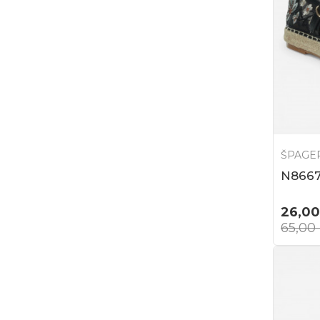
ŠPAGE
N866
26,00
65,00