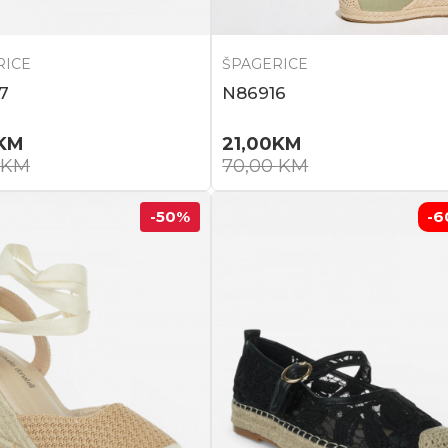
RICE
ŠPAGERICE
7
N86916
KM
21,00
KM
KM
70,00
KM
-50
%
-6