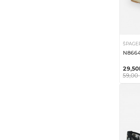
ŠPAGE
N866
29,50
59,00