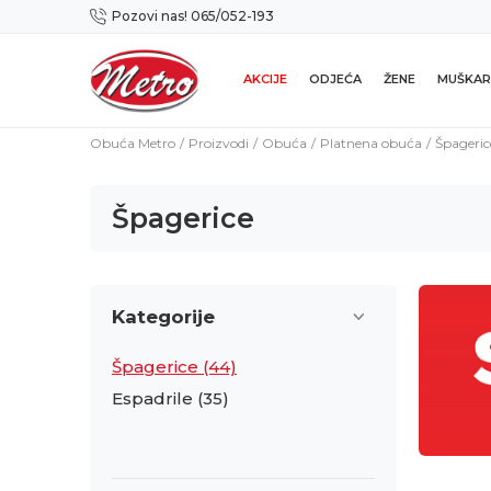
Pozovi nas! 065/052-193
Preuzmi NOVU Metro mobilnu aplikaciju!
AKCIJE
ODJEĆA
ŽENE
MUŠKAR
Obuća Metro
Proizvodi
Obuća
Platnena obuća
Špageric
Špagerice
Kategorije
Špagerice
(44)
Espadrile
(35)