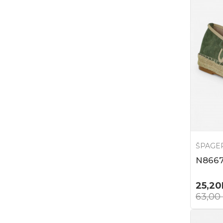
ŠPAGE
N866
25,20
63,00