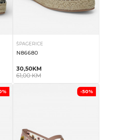
ŠPAGERICE
N86680
30,50
KM
61,00
KM
0
%
-50
%