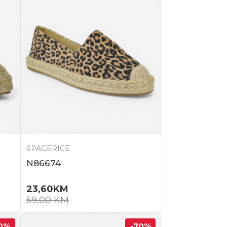
ŠPAGERICE
N86674
23,60
KM
59,00
KM
0
%
-70
%