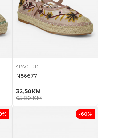
ŠPAGERICE
N86677
32,50
KM
65,00
KM
0
%
-60
%