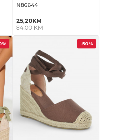
N86644
25,20
KM
84,00
KM
0
%
-50
%