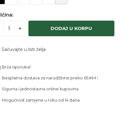
ičina:
DODAJ U KORPU
Sačuvajte u listi želja
Brza isporuka!
Besplatna dostava za narudžbine preko 65 KM !
Sigurna i jednostavna online kupovina
Mogućnost zamjene u roku od 14 dana