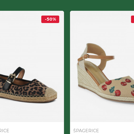
-50
%
RICE
ŠPAGERICE