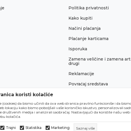
je
Politika privatnosti
Kako kupiti
Načini plaćanja
Plaćanje karticama
Isporuka
Zamena veličine i zamena arti
drugi
Reklamacije
Povraćaj sredstava
Pravo na odustajanje
anica koristi kolačiće
́e (cookies) da bismo učinili da ova web stranica pravilno funkcioniše i da bism
lokaciju kako bismo poboljšali vaše korisničko iskustvo, personalizovali sadrž
e društvenih medija i analizirali saobraćaj. Nastavljajući da koristite našu web
bu kolačića.
Trajni
Statistika
Marketing
Saznaj više