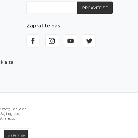
PRIJAVITE SE
Zapratite nas
kla za
o mogli dalje da
aj i oglase,
 stranicu,
Slažem se