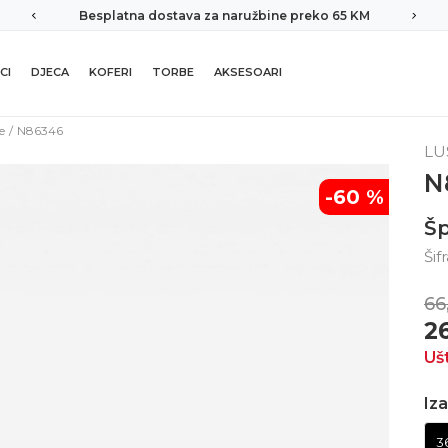
Besplatna dostava za naružbine preko 65 KM
CI
DJECA
KOFERI
TORBE
AKSESOARI
e
N86346
LU
N
-60
%
Šp
Šif
66
2
Uš
Iza
3