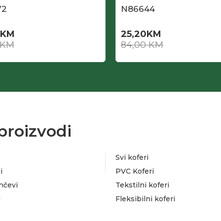
72
N86644
KM
25,20
KM
KM
84,00
KM
proizvodi
Svi koferi
i
PVC Koferi
nčevi
Tekstilni koferi
i
Fleksibilni koferi