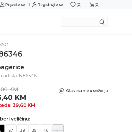
0
0
Prijavite se
Sigurna kupovina
Registrujte se
M
SSO
86346
agerice
ra artikla:
N86346
,00
KM
Obavesti me o sniženju
6,40
KM
teda:
39,60
KM
beri veličinu:
6
37
38
39
40
41