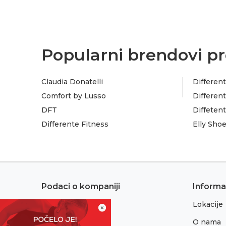
Popularni brendovi pr
Claudia Donatelli
Different
Comfort by Lusso
Different
DFT
Diffeten
Differente Fitness
Elly Sho
Podaci o kompaniji
Informa
Lokacije
Adresa:
×
Sremska 1
O nama