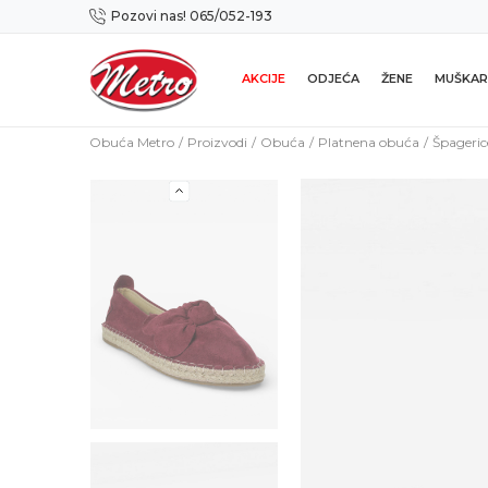
Pozovi nas! 065/052-193
Preuzmi NOVU Metro mobilnu aplikaciju!
AKCIJE
ODJEĆA
ŽENE
MUŠKAR
Obuća Metro
Proizvodi
Obuća
Platnena obuća
Špageric