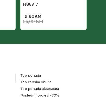
N86917
N869
19,80
KM
21,00
66,00
KM
70,0
Top ponuda
Top ženska obuća
Top ponuda aksesoara
Poslednji brojevi -70%