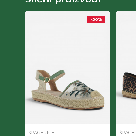
-50
%
-50
%
ŠPAGERICE
ŠPAGE