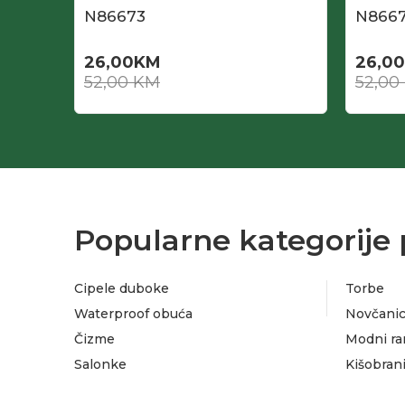
N86673
N866
26,00
KM
26,00
52,00
KM
52,00
Popularne kategorije 
Cipele duboke
Torbe
Waterproof obuća
Novčanic
Čizme
Modni ra
Salonke
Kišobran