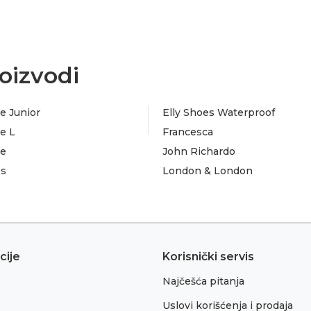
oizvodi
e Junior
Elly Shoes Waterproof
e L
Francesca
te
John Richardo
es
London & London
cije
Korisnički servis
Najčešća pitanja
Uslovi korišćenja i prodaja