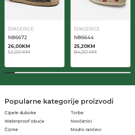
ŠPAGERICE
ŠPAGERICE
N86672
N86644
26,00
KM
25,20
KM
52,00
KM
84,00
KM
Popularne kategorije proizvodi
Cipele duboke
Torbe
Waterproof obuća
Novčanici
Čizme
Modni rančevi