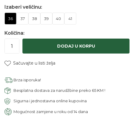
Izaberi veličinu:
36
37
38
39
40
41
Količina:
DODAJ U KORPU
Sačuvajte u listi želja
Brza isporuka!
Besplatna dostava za narudžbine preko 65 KM !
Sigurna i jednostavna online kupovina
Mogućnost zamjene u roku od 14 dana