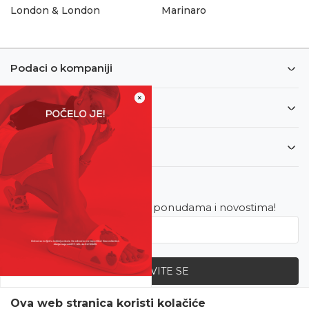
London & London
Marinaro
Podaci o kompaniji
×
Informacije
Korisnički servis
Newsletter
Budite u toku sa najnovijim ponudama i novostima!
PRIJAVITE SE
SVE UPOLA CIJENE!
Ova web stranica koristi kolačiće