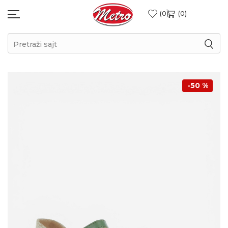
0
0
Pretraži sajt
-50
%