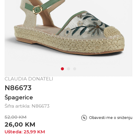
CLAUDIA DONATELI
N86673
Špagerice
Šifra artikla:
N86673
52,00
KM
Obavesti me o sniženju
26,00
KM
Ušteda:
25,99
KM