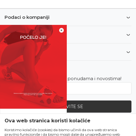
Podaci o kompaniji
×
Informacije
Korisnički servis
Newsletter
Budite u toku sa najnovijim ponudama i novostima!
PRIJAVITE SE
SVE UPOLA CIJENE!
Ova web stranica koristi kolačiće
Zapratite nas
Čekanju je kraj!
Koristimo kolačiće (cookies) da bismo učinili da ova web stranica
pravilno funkcioniše i da bismo mogli dalje da unapređujemo web
Počela je omiljena