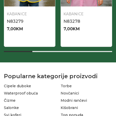
KABANICE
KABANICE
N83279
N83278
7,00
KM
7,00
KM
Popularne kategorije proizvodi
Cipele duboke
Torbe
Waterproof obuća
Novčanici
Čizme
Modni rančevi
Salonke
Kišobrani
Svi koferi
Top ponuda