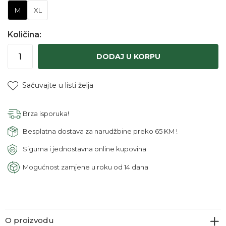
M
XL
Količina:
DODAJ U KORPU
Sačuvajte u listi želja
Brza isporuka!
Besplatna dostava za narudžbine preko 65 KM !
Sigurna i jednostavna online kupovina
Mogućnost zamjene u roku od 14 dana
O proizvodu