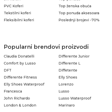
PVC Koferi
Top ženska obuća
Tekstilni koferi
Top ponuda aksesoara
Fleksibilni koferi
Poslednji brojevi -70%
Popularni brendovi proizvodi
Claudia Donatelli
Differente Junior
Comfort by Lusso
Differente L
DFT
Diffetente
Differente Fitness
Elly Shoes
Elly Shoes Waterproof
Lorenzo
Francesca
Lusso
John Richardo
Lusso Waterproof
London & London
Marinaro