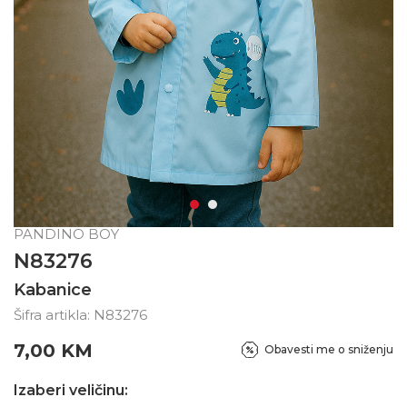
PANDINO BOY
N83276
Kabanice
Šifra artikla:
N83276
7,00
KM
Obavesti me o sniženju
Izaberi veličinu: