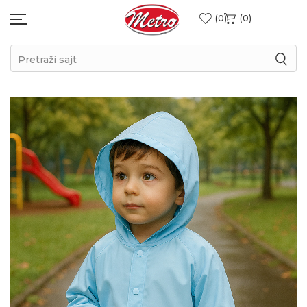
0
0
Pretraži sajt