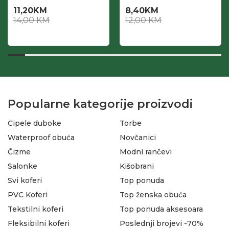
11,20
KM
8,40
KM
14,00
KM
12,00
KM
Popularne kategorije proizvodi
Cipele duboke
Torbe
Waterproof obuća
Novčanici
Čizme
Modni rančevi
Salonke
Kišobrani
Svi koferi
Top ponuda
PVC Koferi
Top ženska obuća
Tekstilni koferi
Top ponuda aksesoara
Fleksibilni koferi
Poslednji brojevi -70%