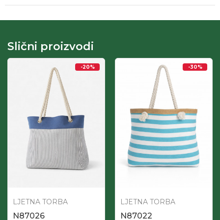
Slični proizvodi
-20
%
-30
%
LJETNA TORBA
LJETNA TORBA
N87026
N87022