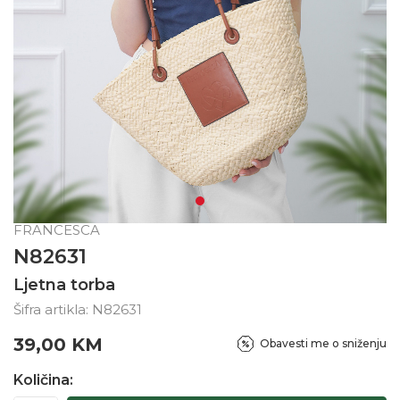
FRANCESCA
N82631
Ljetna torba
Šifra artikla:
N82631
39,00
KM
Obavesti me o sniženju
Količina: