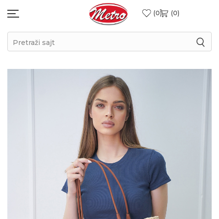
0
0
Pretraži sajt