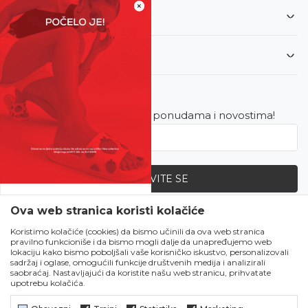
×
Informacije
Korisnički servis
Newsletter
Budite u toku sa najnovijim ponudama i novostima!
PRIJAVITE SE
SVE UPOLA CIJENE!
Ova web stranica koristi kolačiće
Zapratite nas
Čekanju je kraj!
Koristimo kolačiće (cookies) da bismo učinili da ova web stranica
pravilno funkcioniše i da bismo mogli dalje da unapređujemo web
Počela je omiljena
lokaciju kako bismo poboljšali vaše korisničko iskustvo, personalizovali
ljetna akcija u Obući
sadržaj i oglase, omogućili funkcije društvenih medija i analizirali
saobraćaj. Nastavljajući da koristite našu web stranicu, prihvatate
Metro!
upotrebu kolačića.
SVE IZ LJETNE
KOLEKCIJE UPOLA