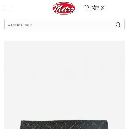
0
0
Pretraži sajt