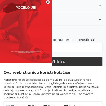
×
Informacije
Korisnički servis
Newsletter
Budite u toku sa najnovijim ponudama i novostima!
PRIJAVITE SE
SVE UPOLA CIJENE!
Ova web stranica koristi kolačiće
Zapratite nas
Čekanju je kraj!
Koristimo kolačiće (cookies) da bismo učinili da ova web stranica
pravilno funkcioniše i da bismo mogli dalje da unapređujemo web
Počela je omiljena
lokaciju kako bismo poboljšali vaše korisničko iskustvo, personalizovali
ljetna akcija u Obući
sadržaj i oglase, omogućili funkcije društvenih medija i analizirali
saobraćaj. Nastavljajući da koristite našu web stranicu, prihvatate
Metro!
upotrebu kolačića.
SVE IZ LJETNE
KOLEKCIJE UPOLA