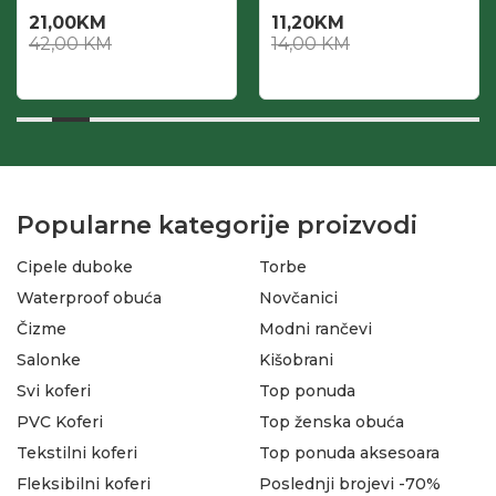
21,00
KM
11,20
KM
42,00
KM
14,00
KM
Popularne kategorije proizvodi
Cipele duboke
Torbe
Waterproof obuća
Novčanici
Čizme
Modni rančevi
Salonke
Kišobrani
Svi koferi
Top ponuda
PVC Koferi
Top ženska obuća
Tekstilni koferi
Top ponuda aksesoara
Fleksibilni koferi
Poslednji brojevi -70%