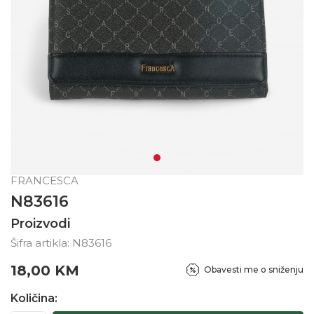
FRANCESCA
N83616
Proizvodi
Šifra artikla:
N83616
18,00
KM
Obavesti me o sniženju
Količina: