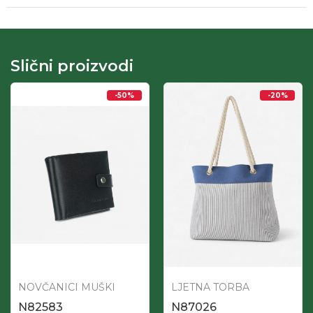
Slični proizvodi
-50
%
-20
%
NOVČANICI MUŠKI
LJETNA TORBA
N82583
N87026