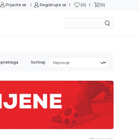
0
0
Prijavite se
Sigurna kupovina
Registrujte se
M
opretraga
Sortiraj