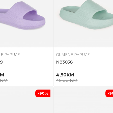
E PAPUČE
GUMENE PAPUČE
9
N83058
KM
4,50
KM
KM
45,00
KM
-90
%
-9