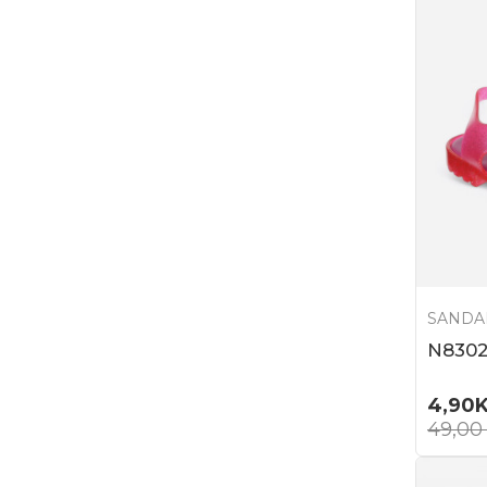
SANDA
N830
4,90
49,0