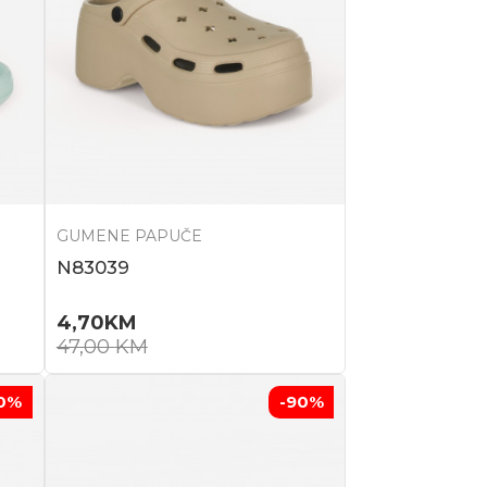
GUMENE PAPUČE
N83039
4,70
KM
47,00
KM
0
%
-90
%