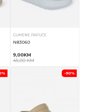
GUMENE PAPUČE
N83060
9,00
KM
45,00
KM
0
%
-90
%