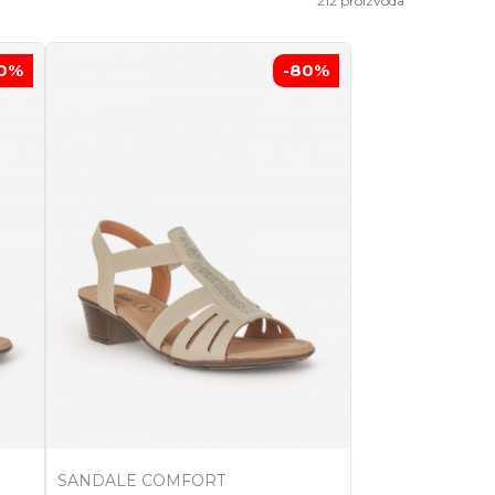
212
proizvoda
0
%
-80
%
SANDALE COMFORT