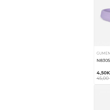
GUMEN
N8305
4,50
45,00