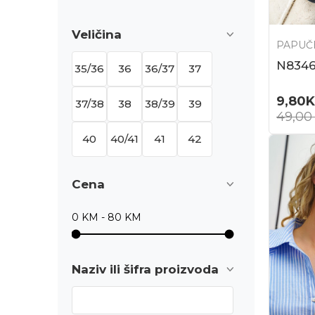
Veličina
PAPUČ
N834
35/36
36
36/37
37
9,80
37/38
38
38/39
39
49,0
40
40/41
41
42
Cena
Naziv ili šifra proizvoda