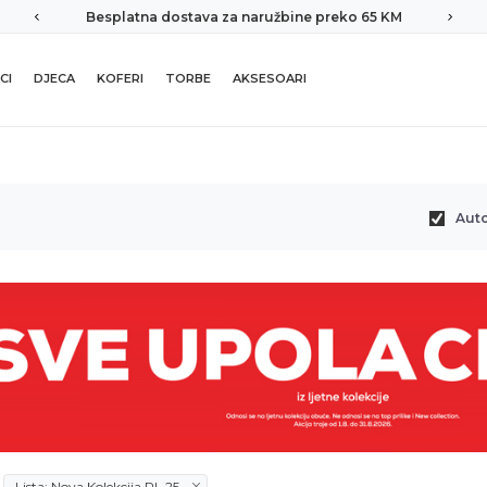
Besplatna dostava za naružbine preko 65 KM
CI
DJECA
KOFERI
TORBE
AKSESOARI
Aut
Lista: Nova Kolekcija PL 25