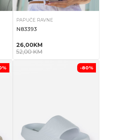
PAPUČE RAVNE
N83393
26,00
KM
52,00
KM
0
%
-80
%