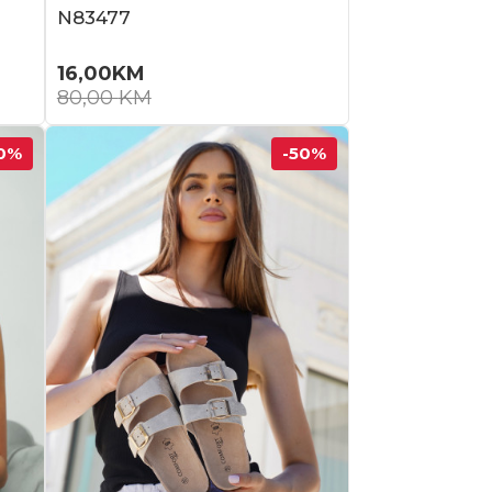
N83477
16,00
KM
80,00
KM
0
%
-50
%