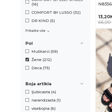
N8356
(16)
COMFORT BY LUSSO (32)
13,20
DR KIND (5)
66,00
Prikažite više
Pol
Muškarci (59)
Žene (212)
Deca (73)
Boja artikla
ljubicasta (4)
narandzasta (1)
visebojna (6)