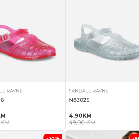
LE RAVNE
SANDALE RAVNE
26
N83025
KM
4,90
KM
0
KM
49,00
KM
-50
%
-8