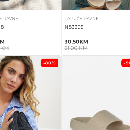
E RAVNE
PAPUČE RAVNE
68
N83395
KM
30,50
KM
0
KM
61,00
KM
-80
%
-9