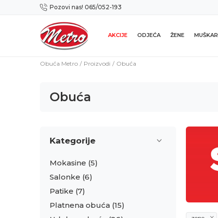
Pozovi nas! 065/052-193
Preuzmi NOVU Metro mobilnu aplikaciju!
AKCIJE
ODJEĆA
ŽENE
MUŠKAR
Obuća Metro
Proizvodi
Obuća
Obuća
Kategorije
Mokasine
(5)
Salonke
(6)
Patike
(7)
Platnena obuća
(15)
zene