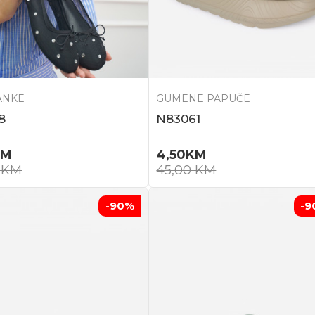
ANKE
GUMENE PAPUČE
8
N83061
KM
4,50
KM
0
KM
45,00
KM
-90
%
-9