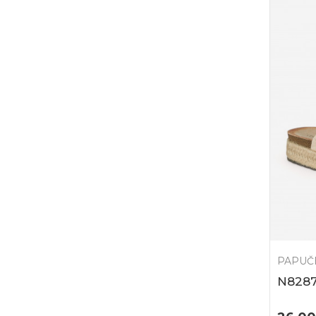
PAPUČ
N828