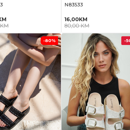
3
N83533
KM
16,00
KM
KM
80,00
KM
-80
%
-5