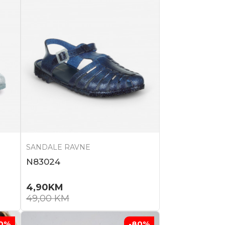
SANDALE RAVNE
N83024
4,90
KM
49,00
KM
0
%
-80
%