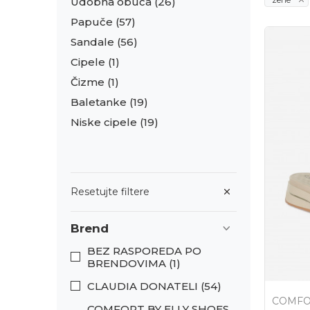
Udobna obuća
(26)
Papuče
(57)
Sandale
(56)
Cipele
(1)
Čizme
(1)
Baletanke
(19)
Niske cipele
(19)
Resetujte filtere
Brend
BEZ RASPOREDA PO
BRENDOVIMA (1)
CLAUDIA DONATELI (54)
COMFO
COMFORT BY ELLY SHOES