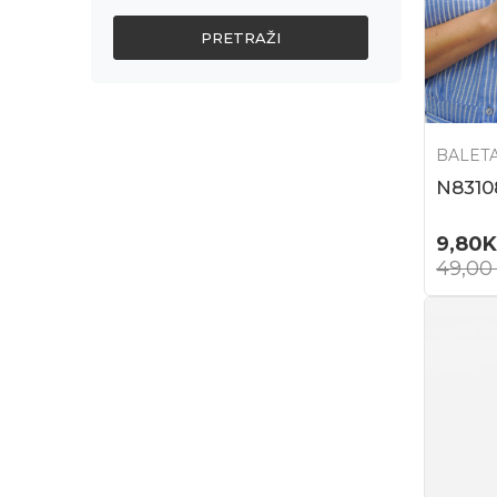
PRETRAŽI
BALET
N8310
9,80
49,0