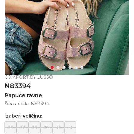
COMFORT BY LUSSO
N83394
Papuče ravne
Šifra artikla:
N83394
Izaberi veličinu:
36
37
38
39
40
41