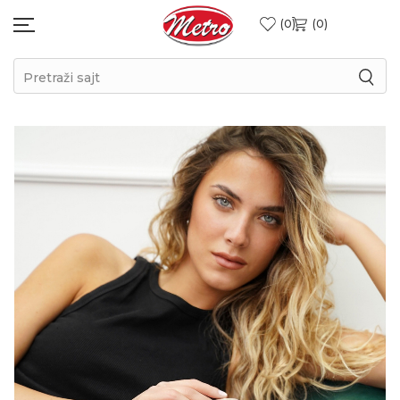
0
0
Pretraži sajt