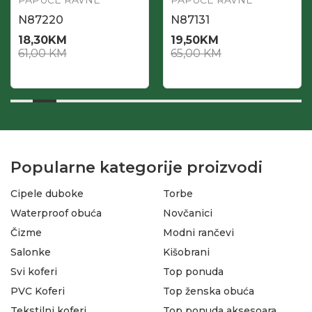
PAPUČE RAVNE
PAPUČE RAVNE
N87220
N87131
18,30
KM
19,50
KM
61,00
KM
65,00
KM
Popularne kategorije proizvodi
Cipele duboke
Torbe
Waterproof obuća
Novčanici
Čizme
Modni rančevi
Salonke
Kišobrani
Svi koferi
Top ponuda
PVC Koferi
Top ženska obuća
Tekstilni koferi
Top ponuda aksesoara