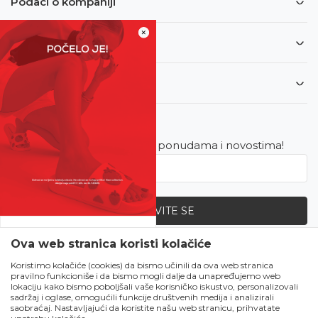
Podaci o kompaniji
×
Informacije
Korisnički servis
Newsletter
Budite u toku sa najnovijim ponudama i novostima!
PRIJAVITE SE
SVE UPOLA CIJENE!
Ova web stranica koristi kolačiće
Zapratite nas
Čekanju je kraj!
Koristimo kolačiće (cookies) da bismo učinili da ova web stranica
pravilno funkcioniše i da bismo mogli dalje da unapređujemo web
Počela je omiljena
lokaciju kako bismo poboljšali vaše korisničko iskustvo, personalizovali
ljetna akcija u Obući
sadržaj i oglase, omogućili funkcije društvenih medija i analizirali
saobraćaj. Nastavljajući da koristite našu web stranicu, prihvatate
Metro!