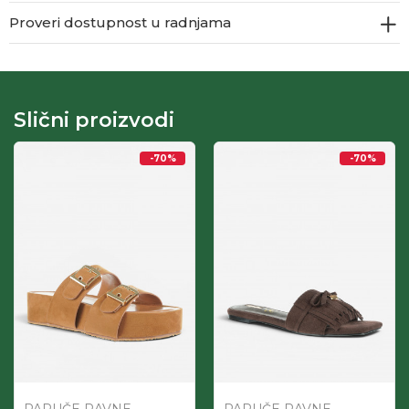
Proveri dostupnost u radnjama
Slični proizvodi
-70
%
-70
%