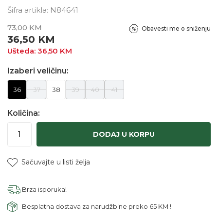
Šifra artikla:
N84641
73,00
KM
Obavesti me o sniženju
36,50
KM
Ušteda:
36,50
KM
Izaberi veličinu:
36
37
38
39
40
41
Količina:
DODAJ U KORPU
Sačuvajte u listi želja
Brza isporuka!
Besplatna dostava za narudžbine preko 65 KM !