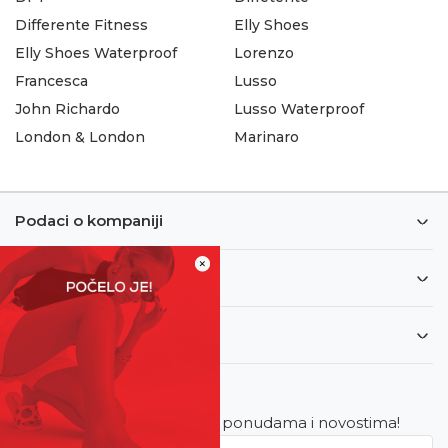
Differente Fitness
Elly Shoes
Elly Shoes Waterproof
Lorenzo
Francesca
Lusso
John Richardo
Lusso Waterproof
London & London
Marinaro
Podaci o kompaniji
×
Informacije
Korisnički servis
Newsletter
Budite u toku sa najnovijim ponudama i novostima!