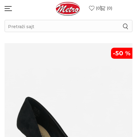
0
0
Pretraži sajt
-50
%