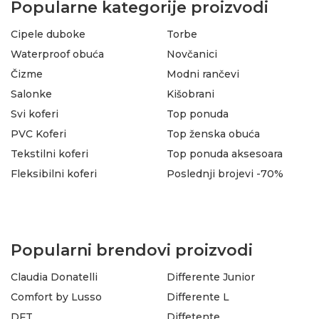
Popularne kategorije proizvodi
Cipele duboke
Torbe
Waterproof obuća
Novčanici
Čizme
Modni rančevi
Salonke
Kišobrani
Svi koferi
Top ponuda
PVC Koferi
Top ženska obuća
Tekstilni koferi
Top ponuda aksesoara
Fleksibilni koferi
Poslednji brojevi -70%
Popularni brendovi proizvodi
Claudia Donatelli
Differente Junior
Comfort by Lusso
Differente L
DFT
Diffetente