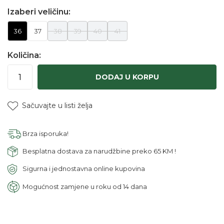
Izaberi veličinu:
36
37
38
39
40
41
Količina:
DODAJ U KORPU
Sačuvajte u listi želja
Brza isporuka!
Besplatna dostava za narudžbine preko 65 KM !
Sigurna i jednostavna online kupovina
Mogućnost zamjene u roku od 14 dana