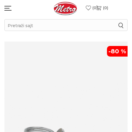
0
0
Pretraži sajt
-80
%