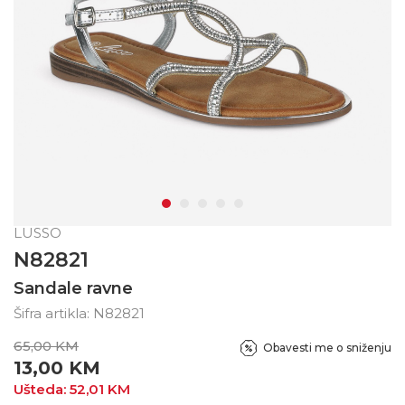
LUSSO
N82821
Sandale ravne
Šifra artikla:
N82821
65,00
KM
Obavesti me o sniženju
13,00
KM
Ušteda:
52,01
KM