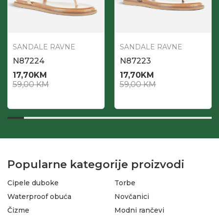
SANDALE RAVNE
SANDALE RAVNE
N87224
N87223
17,70
KM
17,70
KM
59,00
KM
59,00
KM
Popularne kategorije proizvodi
Cipele duboke
Torbe
Waterproof obuća
Novčanici
Čizme
Modni rančevi