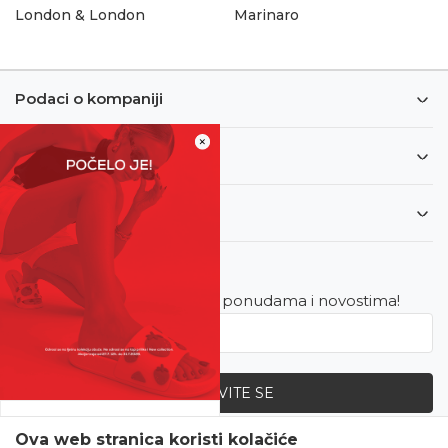
London & London
Marinaro
Podaci o kompaniji
×
Informacije
Korisnički servis
Newsletter
Budite u toku sa najnovijim ponudama i novostima!
PRIJAVITE SE
SVE UPOLA CIJENE!
Ova web stranica koristi kolačiće