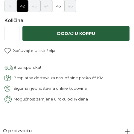
41
42
43
44
45
46
Količina:
DODAJ U KORPU
Sačuvajte u listi želja
Brza isporuka!
Besplatna dostava za narudžbine preko 65 KM !
Sigurna i jednostavna online kupovina
Mogućnost zamjene u roku od 14 dana
O proizvodu