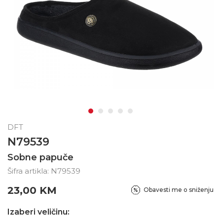
DFT
N79539
Sobne papuče
Šifra artikla:
N79539
23,00
KM
Obavesti me o sniženju
Izaberi veličinu: