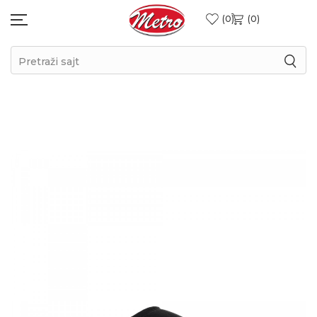
0
0
Pretraži sajt