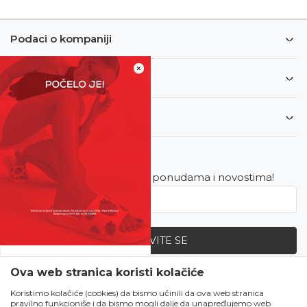
Podaci o kompaniji
×
Informacije
Korisnički servis
Newsletter
Budite u toku sa najnovijim ponudama i novostima!
PRIJAVITE SE
SVE UPOLA CIJENE!
Ova web stranica koristi kolačiće
Zapratite nas
Čekanju je kraj!
Koristimo kolačiće (cookies) da bismo učinili da ova web stranica
pravilno funkcioniše i da bismo mogli dalje da unapređujemo web
Počela je omiljena