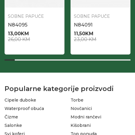
SOBNE PAPUČE
SOBNE PAPUČE
N84095
N84091
13,00
KM
11,50
KM
26,00
KM
23,00
KM
Popularne kategorije proizvodi
Cipele duboke
Torbe
Waterproof obuća
Novčanici
Čizme
Modni rančevi
Salonke
Kišobrani
Svi koferi
Top ponuda