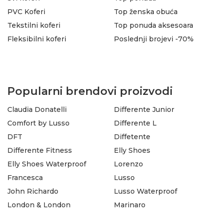
PVC Koferi
Top ženska obuća
Tekstilni koferi
Top ponuda aksesoara
Fleksibilni koferi
Poslednji brojevi -70%
Popularni brendovi proizvodi
Claudia Donatelli
Differente Junior
Comfort by Lusso
Differente L
DFT
Diffetente
Differente Fitness
Elly Shoes
Elly Shoes Waterproof
Lorenzo
Francesca
Lusso
John Richardo
Lusso Waterproof
London & London
Marinaro