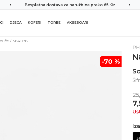
Besplatna dostava za naružbine preko 65 KM
CI
DJECA
KOFERI
TORBE
AKSESOARI
apuče
N84078
RH
N
-70
%
S
Šif
25
7
Uš
Iza
3