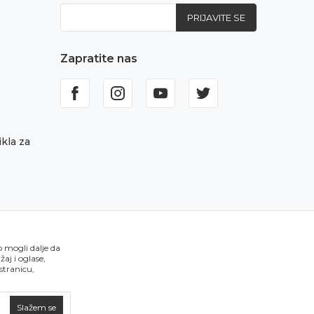
PRIJAVITE SE
Zapratite nas
kla za
o mogli dalje da
aj i oglase,
 stranicu,
Slažem se