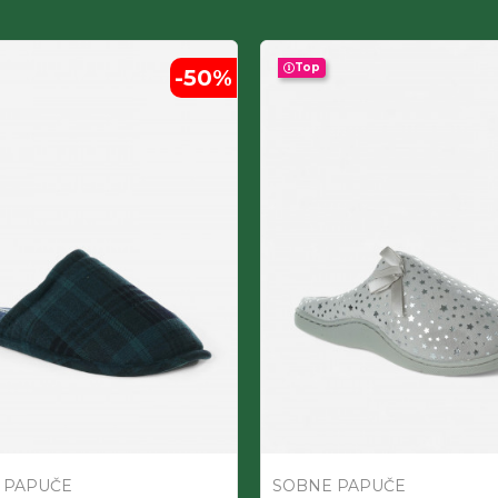
Top
-50
%
 PAPUČE
SOBNE PAPUČE