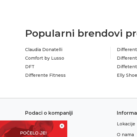
Popularni brendovi pr
Claudia Donatelli
Different
Comfort by Lusso
Different
DFT
Diffeten
Differente Fitness
Elly Sho
Podaci o kompaniji
Informa
Lokacije
Adresa:
×
Sremska 1
O nama