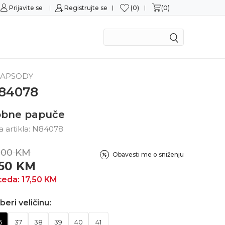
0
0
Prijavite se
Sigurna kupovina
Registrujte se
M
APSODY
84078
obne papuče
ra artikla:
N84078
,00
KM
Obavesti me o sniženju
,50
KM
teda:
17,50
KM
beri veličinu:
6
37
38
39
40
41