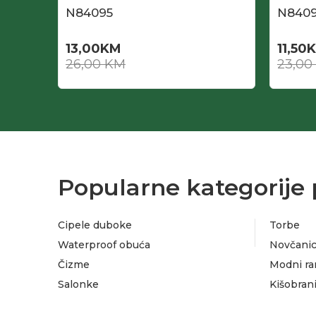
N84095
N8409
13,00
KM
11,50
26,00
KM
23,00
Popularne kategorije 
Cipele duboke
Torbe
Waterproof obuća
Novčanic
Čizme
Modni ra
Salonke
Kišobran