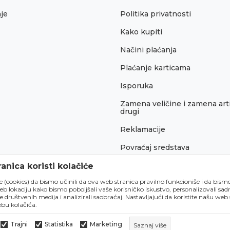
je
Politika privatnosti
Kako kupiti
Načini plaćanja
Plaćanje karticama
Isporuka
Zamena veličine i zamena arti
drugi
Reklamacije
Povraćaj sredstava
Pravo na odustajanje
anica koristi kolačiće
́e (cookies) da bismo učinili da ova web stranica pravilno funkcioniše i da bism
lokaciju kako bismo poboljšali vaše korisničko iskustvo, personalizovali sadrž
e društvenih medija i analizirali saobraćaj. Nastavljajući da koristite našu web
bu kolačića.
Trajni
Statistika
Marketing
Saznaj više