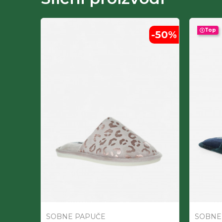
Top
-50
%
-50
%
SOBNE PAPUČE
SOBNE