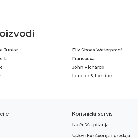
oizvodi
e Junior
Elly Shoes Waterproof
e L
Francesca
te
John Richardo
es
London & London
cije
Korisnički servis
Najčešća pitanja
Uslovi korišćenja i prodaja