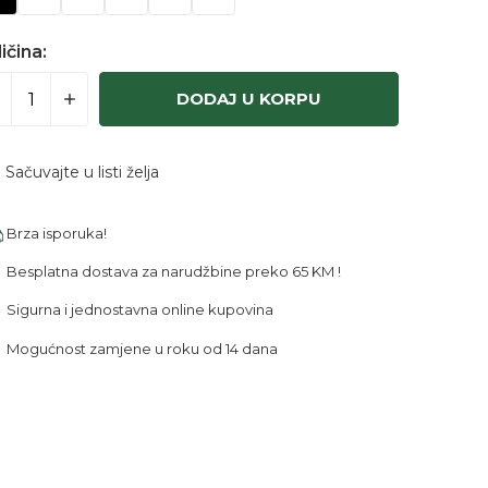
ičina:
DODAJ U KORPU
Sačuvajte u listi želja
Brza isporuka!
Besplatna dostava za narudžbine preko 65 KM !
Sigurna i jednostavna online kupovina
Mogućnost zamjene u roku od 14 dana