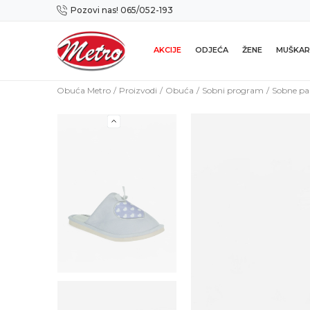
Pozovi nas! 065/052-193
Preuzmi NOVU Metro mobilnu aplikaciju!
AKCIJE
ODJEĆA
ŽENE
MUŠKAR
Obuća Metro
Proizvodi
Obuća
Sobni program
Sobne p