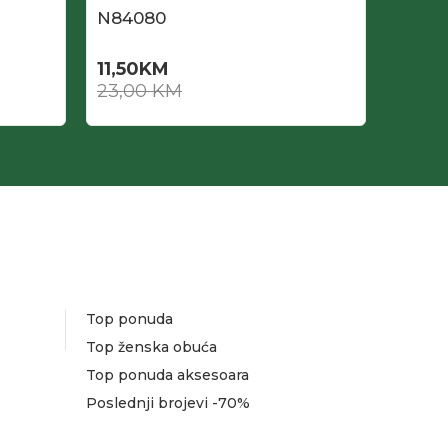
N84080
N840
11,50
KM
23,0
23,00
KM
Top ponuda
Top ženska obuća
Top ponuda aksesoara
Poslednji brojevi -70%