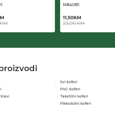
1
N84081
KM
11,50
KM
KM
23,00
KM
proizvodi
Svi koferi
i
PVC Koferi
nčevi
Tekstilni koferi
i
Fleksibilni koferi