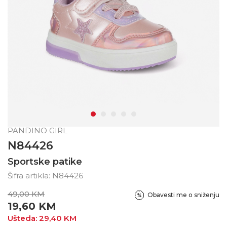
PANDINO GIRL
N84426
Sportske patike
Šifra artikla:
N84426
49,00
KM
Obavesti me o sniženju
19,60
KM
Ušteda:
29,40
KM