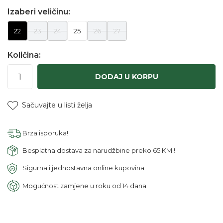
Izaberi veličinu:
22
23
24
25
26
27
Količina:
DODAJ U KORPU
Sačuvajte u listi želja
Brza isporuka!
Besplatna dostava za narudžbine preko 65 KM !
Sigurna i jednostavna online kupovina
Mogućnost zamjene u roku od 14 dana