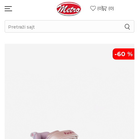
0
0
Pretraži sajt
-60
%