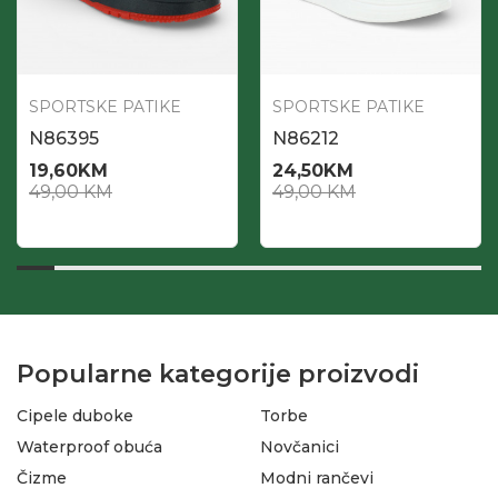
SPORTSKE PATIKE
SPORTSKE PATIKE
N86395
N86212
19,60
KM
24,50
KM
49,00
KM
49,00
KM
Popularne kategorije proizvodi
Cipele duboke
Torbe
Waterproof obuća
Novčanici
Čizme
Modni rančevi