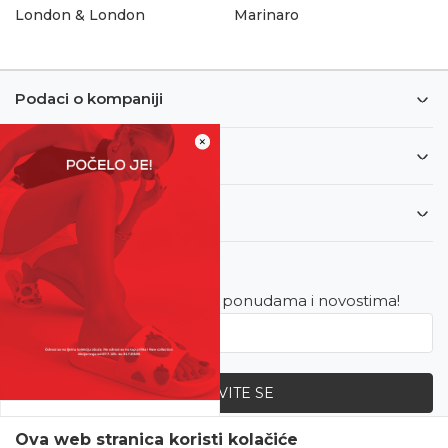
London & London
Marinaro
Podaci o kompaniji
×
Informacije
Korisnički servis
Newsletter
Budite u toku sa najnovijim ponudama i novostima!
PRIJAVITE SE
SVE UPOLA CIJENE!
Ova web stranica koristi kolačiće