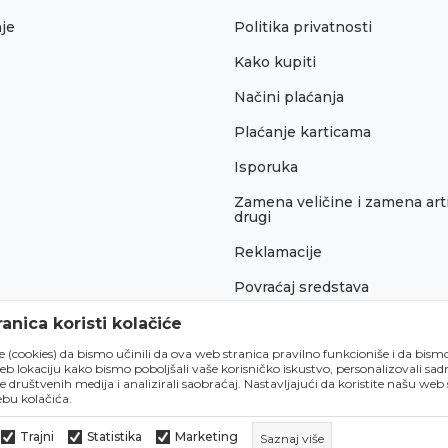
je
Politika privatnosti
Kako kupiti
Načini plaćanja
Plaćanje karticama
Isporuka
Zamena veličine i zamena arti
drugi
Reklamacije
Povraćaj sredstava
Pravo na odustajanje
anica koristi kolačiće
́e (cookies) da bismo učinili da ova web stranica pravilno funkcioniše i da bism
lokaciju kako bismo poboljšali vaše korisničko iskustvo, personalizovali sadrž
e društvenih medija i analizirali saobraćaj. Nastavljajući da koristite našu web
bu kolačića.
Trajni
Statistika
Marketing
Saznaj više