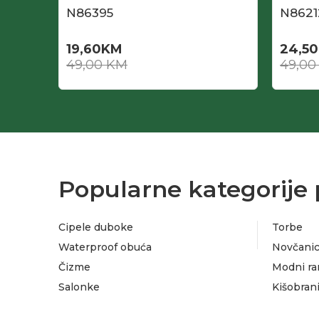
N86395
N8621
19,60
KM
24,50
49,00
KM
49,0
Popularne kategorije 
Cipele duboke
Torbe
Waterproof obuća
Novčanic
Čizme
Modni ra
Salonke
Kišobran