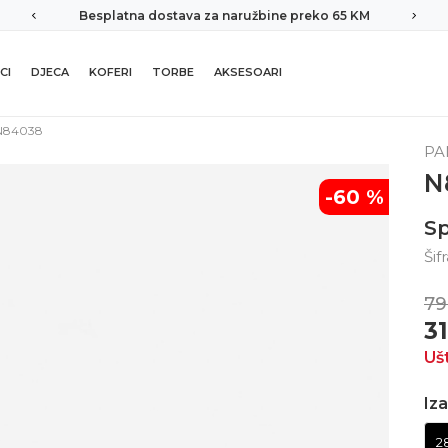
Besplatna dostava za naružbine preko 65 KM
CI
DJECA
KOFERI
TORBE
AKSESOARI
N84038
PA
N
-60
%
Sp
Šif
79
3
Uš
Iza
2