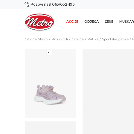
Pozovi nas! 065/052-193
Preuzmi NOVU Metro mobilnu aplikaciju!
AKCIJE
ODJEĆA
ŽENE
MUŠKAR
Obuća Metro
Proizvodi
Obuća
Patike
Sportske patike