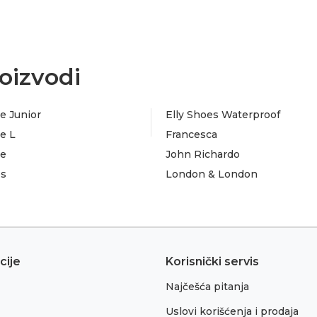
oizvodi
e Junior
Elly Shoes Waterproof
e L
Francesca
te
John Richardo
es
London & London
cije
Korisnički servis
Najčešća pitanja
Uslovi korišćenja i prodaja