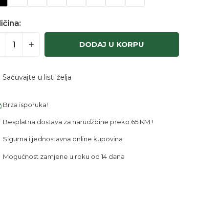
ičina:
DODAJ U KORPU
Sačuvajte u listi želja
Brza isporuka!
Besplatna dostava za narudžbine preko 65 KM !
Sigurna i jednostavna online kupovina
Mogućnost zamjene u roku od 14 dana