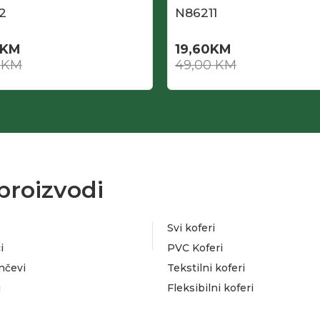
2
N86211
KM
19,60
KM
0
KM
49,00
KM
proizvodi
Svi koferi
i
PVC Koferi
nčevi
Tekstilni koferi
i
Fleksibilni koferi