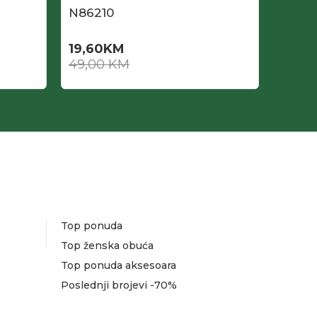
N86210
N862
19,60
KM
14,70
49,00
KM
49,0
Top ponuda
Top ženska obuća
Top ponuda aksesoara
Poslednji brojevi -70%