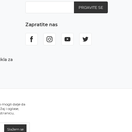
PRIJAVITE SE
Zapratite nas
kla za
o mogli dalje da
aj i oglase,
 stranicu,
Slažem se