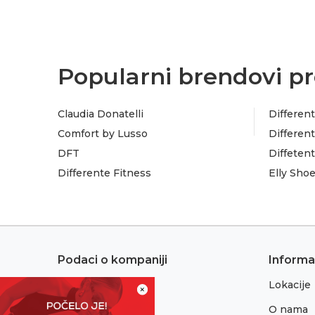
Popularni brendovi pr
Claudia Donatelli
Different
Comfort by Lusso
Different
DFT
Diffeten
Differente Fitness
Elly Sho
Podaci o kompaniji
Informa
Lokacije
Adresa:
×
Sremska 1
O nama