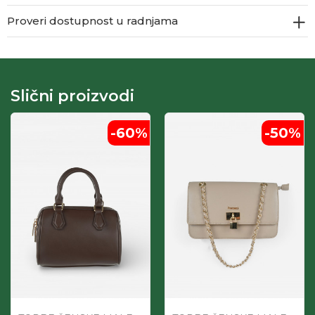
Proveri dostupnost u radnjama
Slični proizvodi
-60
%
-50
%