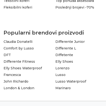
Tekstilni koferi
Top ponuda aksesoara
Fleksibilni koferi
Poslednji brojevi -70%
Popularni brendovi proizvodi
Claudia Donatelli
Differente Junior
Comfort by Lusso
Differente L
DFT
Diffetente
Differente Fitness
Elly Shoes
Elly Shoes Waterproof
Lorenzo
Francesca
Lusso
John Richardo
Lusso Waterproof
London & London
Marinaro