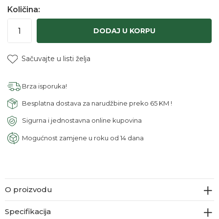
Količina:
DODAJ U KORPU
Sačuvajte u listi želja
Brza isporuka!
Besplatna dostava za narudžbine preko 65 KM !
Sigurna i jednostavna online kupovina
Mogućnost zamjene u roku od 14 dana
O proizvodu
Specifikacija