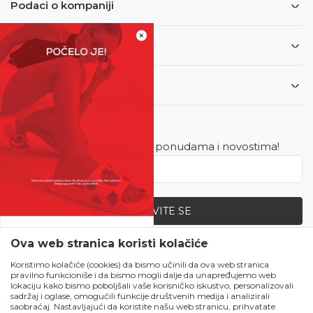
Podaci o kompaniji
×
Informacije
Korisnički servis
Newsletter
Budite u toku sa najnovijim ponudama i novostima!
PRIJAVITE SE
SVE UPOLA CIJENE!
Ova web stranica koristi kolačiće
Zapratite nas
Čekanju je kraj!
Koristimo kolačiće (cookies) da bismo učinili da ova web stranica
pravilno funkcioniše i da bismo mogli dalje da unapređujemo web
Počela je omiljena
lokaciju kako bismo poboljšali vaše korisničko iskustvo, personalizovali
ljetna akcija u Obući
sadržaj i oglase, omogućili funkcije društvenih medija i analizirali
saobraćaj. Nastavljajući da koristite našu web stranicu, prihvatate
Metro!