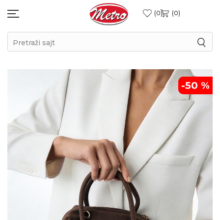
0
0
Pretraži sajt
-50
%