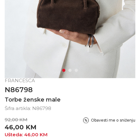
FRANCESCA
N86798
Torbe ženske male
Šifra artikla:
N86798
92,00
KM
Obavesti me o sniženju
46,00
KM
Ušteda:
46,00
KM