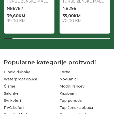
TORBE ŽENSKE MALE
TORBE ŽENSKE MALE
N86787
N82961
39,60
KM
35,00
KM
99,00
KM
70,00
KM
Popularne kategorije proizvodi
Cipele duboke
Torbe
Waterproof obuća
Novčanici
Čizme
Modni rančevi
Salonke
Kišobrani
Svi koferi
Top ponuda
PVC Koferi
Top ženska obuća