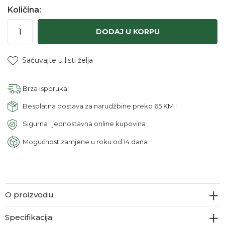
Količina:
DODAJ U KORPU
Sačuvajte u listi želja
Brza isporuka!
Besplatna dostava za narudžbine preko 65 KM !
Sigurna i jednostavna online kupovina
Mogućnost zamjene u roku od 14 dana
O proizvodu
Specifikacija