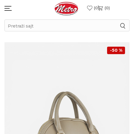
0
0
Pretraži sajt
-50
%