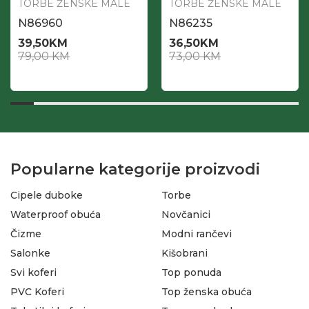
TORBE ŽENSKE MALE
TORBE ŽENSKE MALE
N86960
N86235
39,50
KM
36,50
KM
79,00
KM
73,00
KM
Popularne kategorije proizvodi
Cipele duboke
Torbe
Waterproof obuća
Novčanici
Čizme
Modni rančevi
Salonke
Kišobrani
Svi koferi
Top ponuda
PVC Koferi
Top ženska obuća