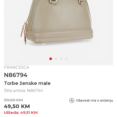
FRANCESCA
N86794
Torbe ženske male
Šifra artikla:
N86794
99,00
KM
Obavesti me o sniženju
49,50
KM
Ušteda:
49,51
KM