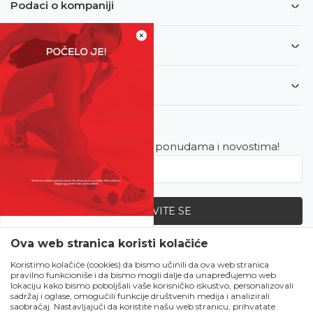
Podaci o kompaniji
×
Informacije
Korisnički servis
Newsletter
Budite u toku sa najnovijim ponudama i novostima!
PRIJAVITE SE
SVE UPOLA CIJENE!
Ova web stranica koristi kolačiće
Zapratite nas
Čekanju je kraj!
Koristimo kolačiće (cookies) da bismo učinili da ova web stranica
pravilno funkcioniše i da bismo mogli dalje da unapređujemo web
Počela je omiljena
lokaciju kako bismo poboljšali vaše korisničko iskustvo, personalizovali
ljetna akcija u Obući
sadržaj i oglase, omogućili funkcije društvenih medija i analizirali
saobraćaj. Nastavljajući da koristite našu web stranicu, prihvatate
Metro!