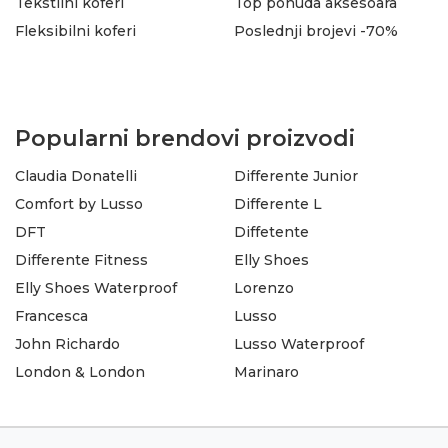
Tekstilni koferi
Top ponuda aksesoara
Fleksibilni koferi
Poslednji brojevi -70%
Popularni brendovi proizvodi
Claudia Donatelli
Differente Junior
Comfort by Lusso
Differente L
DFT
Diffetente
Differente Fitness
Elly Shoes
Elly Shoes Waterproof
Lorenzo
Francesca
Lusso
John Richardo
Lusso Waterproof
London & London
Marinaro