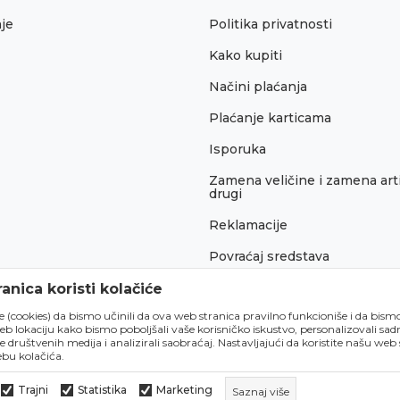
je
Politika privatnosti
Kako kupiti
Načini plaćanja
Plaćanje karticama
Isporuka
Zamena veličine i zamena arti
drugi
Reklamacije
Povraćaj sredstava
Pravo na odustajanje
anica koristi kolačiće
́e (cookies) da bismo učinili da ova web stranica pravilno funkcioniše i da bism
lokaciju kako bismo poboljšali vaše korisničko iskustvo, personalizovali sadrž
e društvenih medija i analizirali saobraćaj. Nastavljajući da koristite našu web
bu kolačića.
Trajni
Statistika
Marketing
Saznaj više