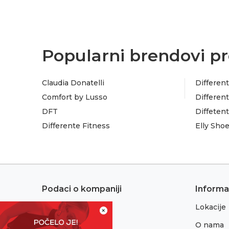
Popularni brendovi pr
Claudia Donatelli
Different
Comfort by Lusso
Different
DFT
Diffeten
Differente Fitness
Elly Sho
Podaci o kompaniji
Informa
Lokacije
Adresa:
×
Sremska 1
O nama