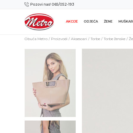
Pozovi nas! 065/052-193
Preuzmi NOVU Metro mobilnu aplikaciju!
AKCIJE
ODJEĆA
ŽENE
MUŠKAR
Obuća Metro
Proizvodi
Aksesoari
Torbe
Torbe ženske
Že