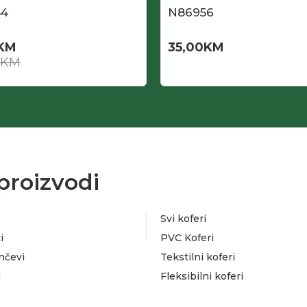
54
N86956
KM
35,00
KM
KM
proizvodi
Svi koferi
i
PVC Koferi
nčevi
Tekstilni koferi
i
Fleksibilni koferi