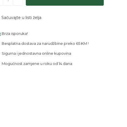
Sačuvajte u listi želja
Brza isporuka!
Besplatna dostava za narudžbine preko 65 KM !
Sigurna i jednostavna online kupovina
Mogućnost zamjene u roku od 14 dana