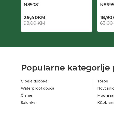
N85081
N869
29,40
KM
18,90
98,00
KM
63,00
Popularne kategorije 
Cipele duboke
Torbe
Waterproof obuća
Novčanic
Čizme
Modni ra
Salonke
Kišobran