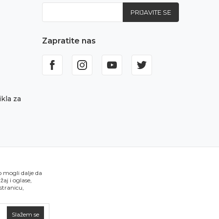
PRIJAVITE SE
Zapratite nas
kla za
o mogli dalje da
aj i oglase,
 stranicu,
Slažem se