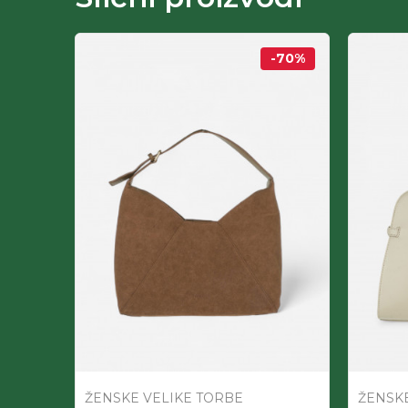
-70
%
-50
%
ŽENSKE VELIKE TORBE
ŽENSKE