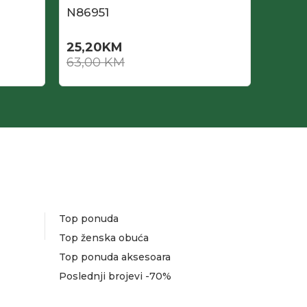
N86951
N869
25,20
KM
25,2
63,00
KM
63,0
Top ponuda
Top ženska obuća
Top ponuda aksesoara
Poslednji brojevi -70%