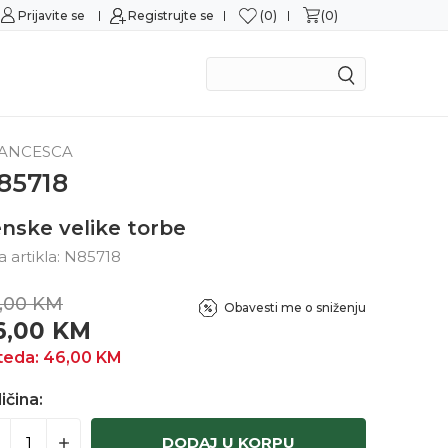
0
0
Prijavite se
Sigurna kupovina
Registrujte se
M
ANCESCA
85718
nske velike torbe
ra artikla:
N85718
,00
KM
Obavesti me o sniženju
6,00
KM
teda:
46,00
KM
ičina:
DODAJ U KORPU