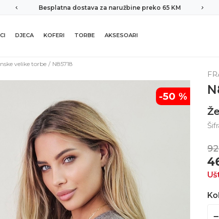
Besplatna dostava za naružbine preko 65 KM
CI
DJECA
KOFERI
TORBE
AKSESOARI
nske velike torbe
N85718
FR
N
-50
%
Že
Šif
92
4
Uš
Kol