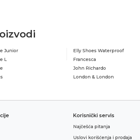
oizvodi
e Junior
Elly Shoes Waterproof
e L
Francesca
te
John Richardo
es
London & London
cije
Korisnički servis
Najčešća pitanja
Uslovi korišćenja i prodaja