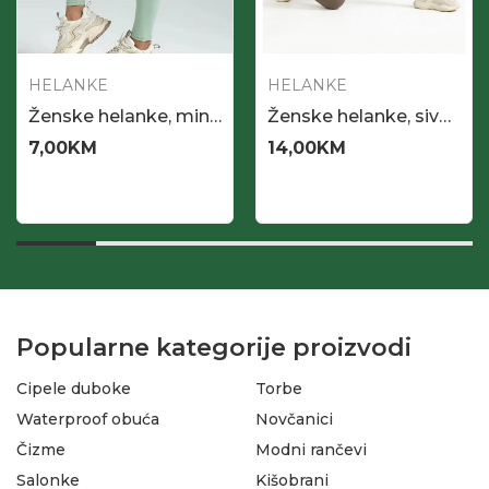
HELANKE
HELANKE
Ženske helanke, mint boja
Ženske helanke, siva-braon boja
7,00
KM
14,00
KM
Popularne kategorije proizvodi
Cipele duboke
Torbe
Waterproof obuća
Novčanici
Čizme
Modni rančevi
Salonke
Kišobrani