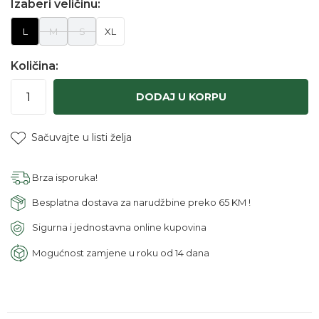
Izaberi veličinu:
L
M
S
XL
Količina:
DODAJ U KORPU
Sačuvajte u listi želja
Brza isporuka!
Besplatna dostava za narudžbine preko 65 KM !
Sigurna i jednostavna online kupovina
Mogućnost zamjene u roku od 14 dana