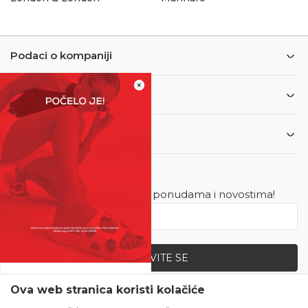
Podaci o kompaniji
×
Informacije
Korisnički servis
Newsletter
Budite u toku sa najnovijim ponudama i novostima!
PRIJAVITE SE
SVE UPOLA CIJENE!
Ova web stranica koristi kolačiće
Zapratite nas
Čekanju je kraj!