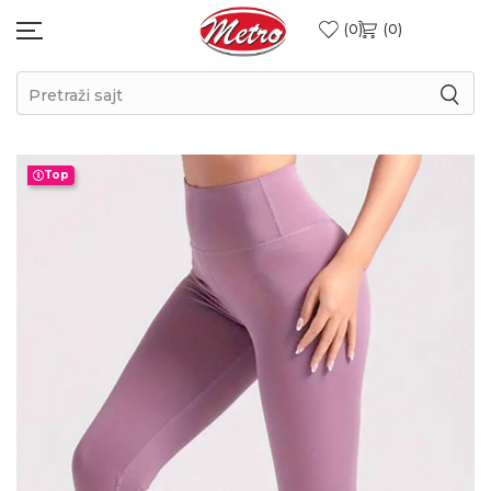
0
0
Pretraži sajt
Top