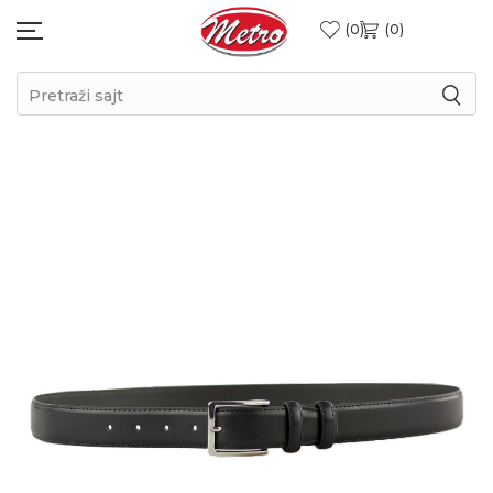
0
0
Pretraži sajt