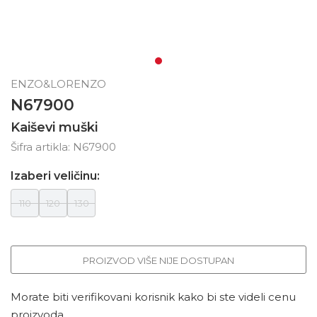
ENZO&LORENZO
N67900
Kaiševi muški
Šifra artikla:
N67900
Izaberi veličinu:
110
120
130
PROIZVOD VIŠE NIJE DOSTUPAN
Morate biti verifikovani korisnik kako bi ste videli cenu
proizvoda