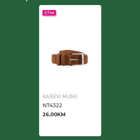
Top
KAIŠEVI MUŠKI
N74322
26,00
KM