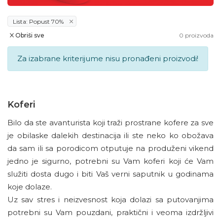
Lista: Popust 70%
Obriši sve
0
proizvoda
Za izabrane kriterijume nisu pronađeni proizvodi!
Koferi
Bilo da ste avanturista koji traži prostrane kofere za sve
je obilaske dalekih destinacija ili ste neko ko obožava
da sam ili sa porodicom otputuje na produženi vikend
jedno je sigurno, potrebni su Vam koferi koji će Vam
služiti dosta dugo i biti Vaš verni saputnik u godinama
koje dolaze.
Uz sav stres i neizvesnost koja dolazi sa putovanjima
potrebni su Vam pouzdani, praktični i veoma izdržljivi