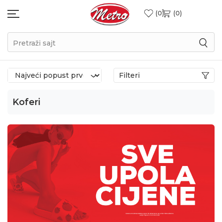
0
0
Pretraži sajt
Filteri
Koferi