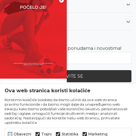
×
Informacije
Korisnički servis
Newsletter
Budite u toku sa najnovijim ponudama i novostima!
PRIJAVITE SE
SVE UPOLA CIJENE!
Ova web stranica koristi kolačiće
Zapratite nas
Čekanju je kraj!
Koristimo kolačiće (cookies) da bismo učinili da ova web stranica
pravilno funkcioniše i da bismo mogli dalje da unapređujemo web
Počela je omiljena
lokaciju kako bismo poboljšali vaše korisničko iskustvo, personalizovali
ljetna akcija u Obući
sadržaj i oglase, omogućili funkcije društvenih medija i analizirali
saobraćaj. Nastavljajući da koristite našu web stranicu, prihvatate
Metro!
upotrebu kolačića.
SVE IZ LJETNE
KOLEKCIJE UPOLA
Obavezni
Trajni
Statistika
Marketing