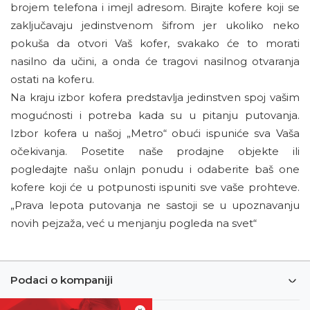
brojem telefona i imejl adresom. Birajte kofere koji se
zaključavaju jedinstvenom šifrom jer ukoliko neko
pokuša da otvori Vaš kofer, svakako će to morati
nasilno da učini, a onda će tragovi nasilnog otvaranja
ostati na koferu.
Na kraju izbor kofera predstavlja jedinstven spoj vašim
mogućnosti i potreba kada su u pitanju putovanja.
Izbor kofera u našoj „Metro“ obući ispuniće sva Vaša
očekivanja. Posetite naše prodajne objekte ili
pogledajte našu onlajn ponudu i odaberite baš one
kofere koji će u potpunosti ispuniti sve vaše prohteve.
„Prava lepota putovanja ne sastoji se u upoznavanju
novih pejzaža, već u menjanju pogleda na svet“
Podaci o kompaniji