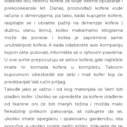
odabrati istu veličinu kofera za svoje vikend opuštanje i
prekookeanski let. Danas, proizvođači kofera vode
računa o dimenzijama, pa tako, kada kupujete kofere,
raspitajte se i obratite pažnji na dimenzije kofera (
dužinu, visinu, širinu), koliko maksimalno kilograma
može da ponese i kolika je zapremina same
unutrašnjosti kofera. A kada odaberete avio kompaniju
kojom ćete putovati, informišite se o njihovim pravilima.
U ove svrhe preporučuju se setovi kofera, gde najčešće
imate tri komada kofera u kompletu. Takvom
kupovinom obezbedili ste sebi i mali kofer koji će
predstavljati Vaš ručni prtljag.
Takođe jako je važno i od kog materijala će Vam biti
izrađen kofer. Ukoliko se opredelite za kofere izrađene
od tkanine oni će biti manjih težina i možda malo
fleksibilniji prilikom pakovanja, ali rizikujete da se,
ukoliko imate ispeglanu i spakovanu garderobu, ista
pogužva, a ukoliko nosite nešto krhko, rizikujete da se