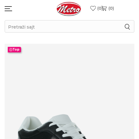
0
0
Pretraži sajt
Top