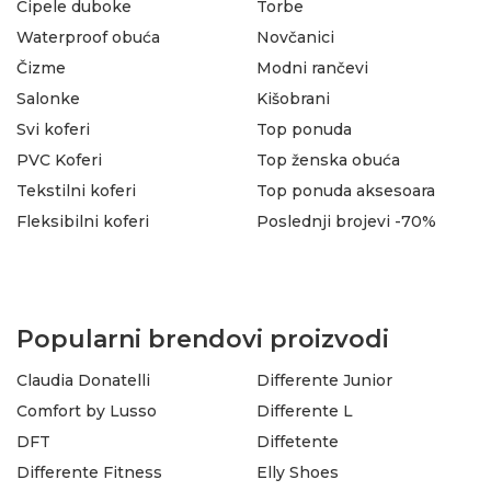
Cipele duboke
Torbe
Waterproof obuća
Novčanici
Čizme
Modni rančevi
Salonke
Kišobrani
Svi koferi
Top ponuda
PVC Koferi
Top ženska obuća
Tekstilni koferi
Top ponuda aksesoara
Fleksibilni koferi
Poslednji brojevi -70%
Popularni brendovi proizvodi
Claudia Donatelli
Differente Junior
Comfort by Lusso
Differente L
DFT
Diffetente
Differente Fitness
Elly Shoes