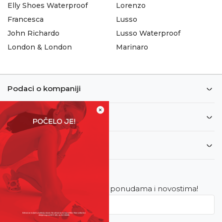
Elly Shoes Waterproof
Lorenzo
Francesca
Lusso
John Richardo
Lusso Waterproof
London & London
Marinaro
Podaci o kompaniji
×
Informacije
Korisnički servis
Newsletter
Budite u toku sa najnovijim ponudama i novostima!