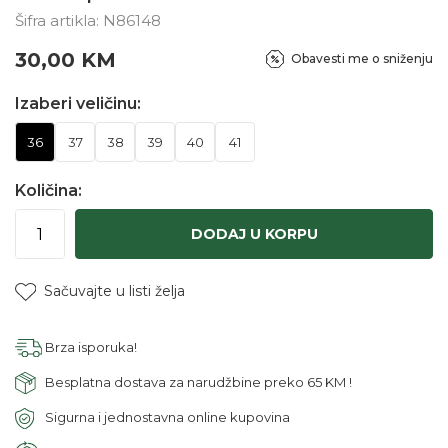
Šifra artikla:
N86148
30,00
KM
Obavesti me o sniženju
Izaberi veličinu:
36
37
38
39
40
41
Količina:
DODAJ U KORPU
Sačuvajte u listi želja
Brza isporuka!
Besplatna dostava za narudžbine preko 65 KM !
Sigurna i jednostavna online kupovina