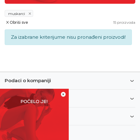
muskarci
Obriši sve
15
proizvoda
Za izabrane kriterijume nisu pronađeni proizvodi!
Podaci o kompaniji
×
Informacije
Korisnički servis
Newsletter