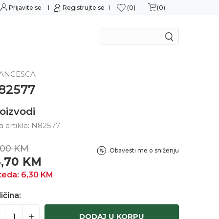
0
0
Prijavite se
Sigurna kupovina
Registrujte se
M
ANCESCA
82577
oizvodi
ra artikla:
N82577
,00
KM
Obavesti me o sniženju
4,70
KM
teda:
6,30
KM
ičina:
DODAJ U KORPU