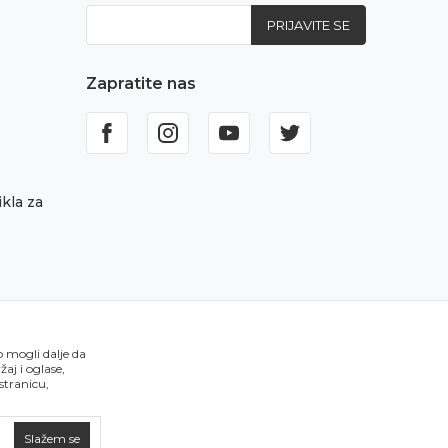
PRIJAVITE SE
Zapratite nas
kla za
o mogli dalje da
aj i oglase,
 stranicu,
Slažem se