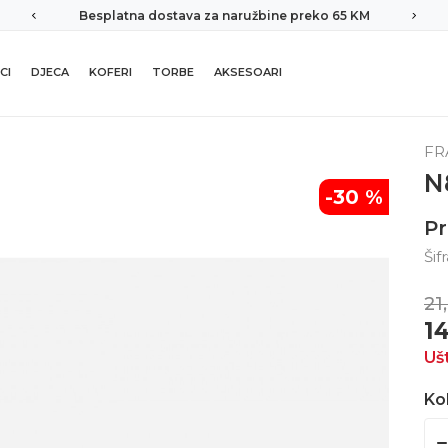
Besplatna dostava za naružbine preko 65 KM
CI
DJECA
KOFERI
TORBE
AKSESOARI
FR
N
-30
%
Pr
Šif
21
1
Uš
Kol