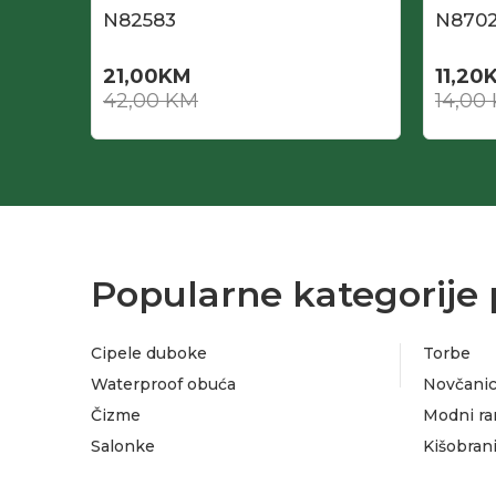
N82583
N870
21,00
KM
11,20
42,00
KM
14,00
Popularne kategorije 
Cipele duboke
Torbe
Waterproof obuća
Novčanic
Čizme
Modni ra
Salonke
Kišobran