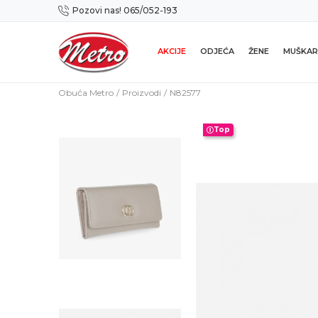
Pozovi nas! 065/052-193
Preuzmi NOVU Metro mobilnu aplikaciju!
AKCIJE
ODJEĆA
ŽENE
MUŠKAR
Obuća Metro
Proizvodi
N82577
Top