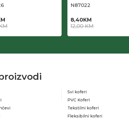
26
N87022
KM
8,40
KM
KM
12,00
KM
proizvodi
Svi koferi
i
PVC Koferi
nčevi
Tekstilni koferi
i
Fleksibilni koferi