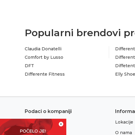
Popularni brendovi pr
Claudia Donatelli
Different
Comfort by Lusso
Different
DFT
Diffeten
Differente Fitness
Elly Sho
Podaci o kompaniji
Informa
Lokacije
Adresa:
×
Sremska 1
O nama