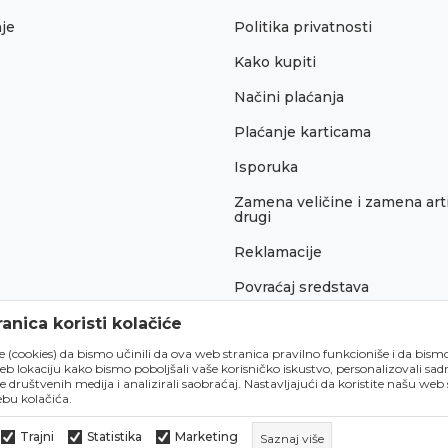
je
Politika privatnosti
Kako kupiti
Načini plaćanja
Plaćanje karticama
Isporuka
Zamena veličine i zamena arti
drugi
Reklamacije
Povraćaj sredstava
Pravo na odustajanje
anica koristi kolačiće
́e (cookies) da bismo učinili da ova web stranica pravilno funkcioniše i da bism
lokaciju kako bismo poboljšali vaše korisničko iskustvo, personalizovali sadrž
e društvenih medija i analizirali saobraćaj. Nastavljajući da koristite našu web
bu kolačića.
Trajni
Statistika
Marketing
Saznaj više