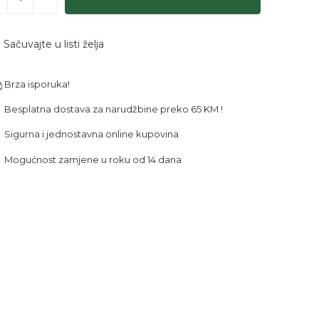
Sačuvajte u listi želja
Brza isporuka!
Besplatna dostava za narudžbine preko 65 KM !
Sigurna i jednostavna online kupovina
Mogućnost zamjene u roku od 14 dana