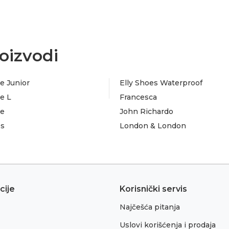
oizvodi
e Junior
Elly Shoes Waterproof
e L
Francesca
te
John Richardo
es
London & London
cije
Korisnički servis
Najčešća pitanja
Uslovi korišćenja i prodaja