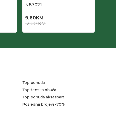
N87021
N870
9,60
KM
8,40
12,00
KM
12,00
Top ponuda
Top ženska obuća
Top ponuda aksesoara
Poslednji brojevi -70%