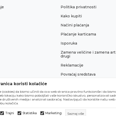
je
Politika privatnosti
Kako kupiti
Načini plaćanja
Plaćanje karticama
Isporuka
Zamena veličine i zamena arti
drugi
Reklamacije
Povraćaj sredstava
Pravo na odustajanje
anica koristi kolačiće
́e (cookies) da bismo učinili da ova web stranica pravilno funkcioniše i da bism
lokaciju kako bismo poboljšali vaše korisničko iskustvo, personalizovali sadrž
e društvenih medija i analizirali saobraćaj. Nastavljajući da koristite našu web
bu kolačića.
Trajni
Statistika
Marketing
Saznaj više