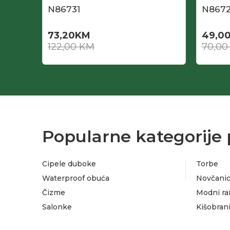
N86731
N867
73,20
KM
49,0
122,00
KM
70,0
Popularne kategorije 
Cipele duboke
Torbe
Waterproof obuća
Novčanic
Čizme
Modni ra
Salonke
Kišobran