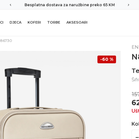
Besplatna dostava za naružbine preko 65 KM
CI
DJECA
KOFERI
TORBE
AKSESOARI
86730
EN
N
-60
%
Te
Šif
15
6
Uš
Kol