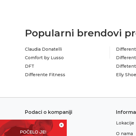
Popularni brendovi pr
Claudia Donatelli
Different
Comfort by Lusso
Different
DFT
Diffeten
Differente Fitness
Elly Sho
Podaci o kompaniji
Informa
Lokacije
Adresa:
×
Sremska 1
O nama