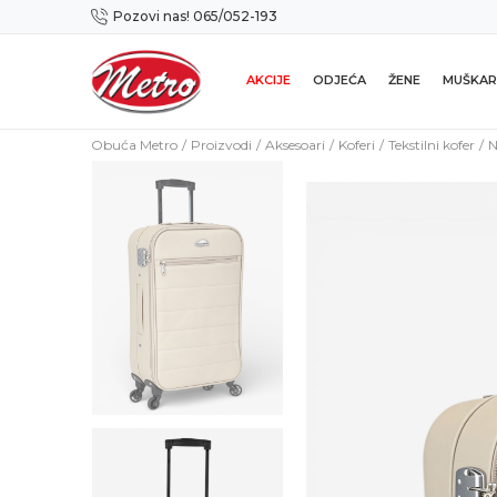
Pozovi nas! 065/052-193
Preuzmi NOVU Metro mobilnu aplikaciju!
AKCIJE
ODJEĆA
ŽENE
MUŠKAR
Obuća Metro
Proizvodi
Aksesoari
Koferi
Tekstilni kofer
N