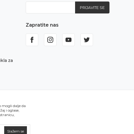
PRIJAVITE SE
Zapratite nas
kla za
o mogli dalje da
aj i oglase,
 stranicu,
Slažem se