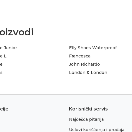
oizvodi
e Junior
Elly Shoes Waterproof
e L
Francesca
te
John Richardo
es
London & London
cije
Korisnički servis
Najčešća pitanja
Uslovi korišćenja i prodaja