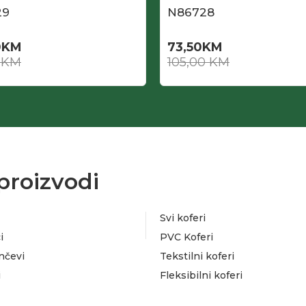
29
N86728
0
KM
73,50
KM
0
KM
105,00
KM
proizvodi
Svi koferi
i
PVC Koferi
nčevi
Tekstilni koferi
i
Fleksibilni koferi