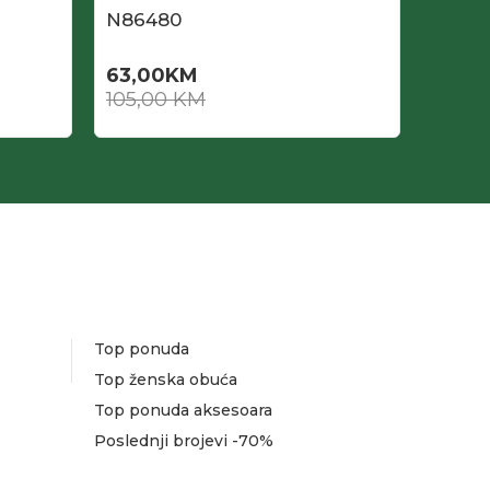
N86480
N864
63,00
KM
52,2
105,00
KM
87,0
Top ponuda
Top ženska obuća
Top ponuda aksesoara
Poslednji brojevi -70%