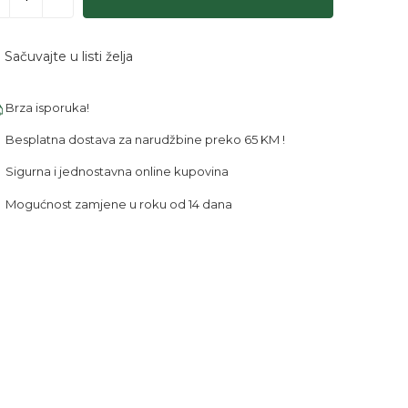
Sačuvajte u listi želja
Brza isporuka!
Besplatna dostava za narudžbine preko 65 KM !
Sigurna i jednostavna online kupovina
Mogućnost zamjene u roku od 14 dana