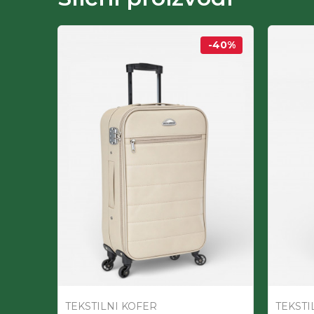
-40
%
-60
%
TEKSTILNI KOFER
TEKSTI