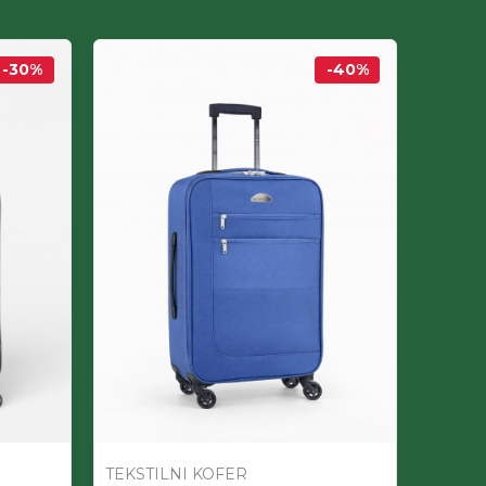
-30
%
-40
%
TEKSTILNI KOFER
TEKST