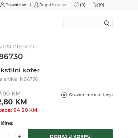
0
0
Prijavite se
Sigurna kupovina
Registrujte se
M
ZO&LORENZO
86730
kstilni kofer
ra artikla:
N86730
7,00
KM
Obavesti me o sniženju
2,80
KM
teda:
94,20
KM
ičina:
DODAJ U KORPU