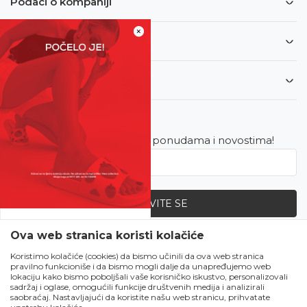
Podaci o kompaniji
×
Informacije
Korisnički servis
Newsletter
Budite u toku sa najnovijim ponudama i novostima!
PRIJAVITE SE
SVE UPOLA CIJENE!
Ova web stranica koristi kolačiće
Zapratite nas
Čekanju je kraj!
Koristimo kolačiće (cookies) da bismo učinili da ova web stranica
pravilno funkcioniše i da bismo mogli dalje da unapređujemo web
Počela je omiljena
lokaciju kako bismo poboljšali vaše korisničko iskustvo, personalizovali
ljetna akcija u Obući
sadržaj i oglase, omogućili funkcije društvenih medija i analizirali
saobraćaj. Nastavljajući da koristite našu web stranicu, prihvatate
Metro!