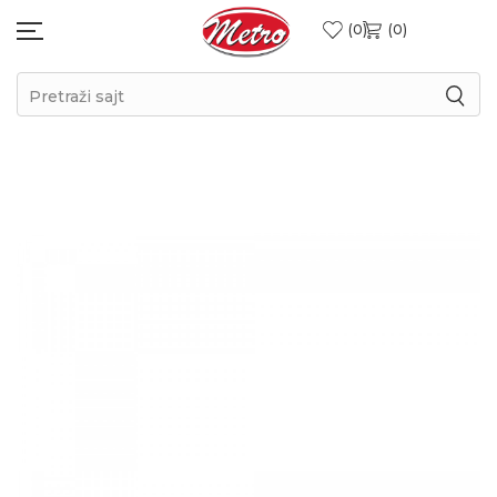
0
0
Pretraži sajt