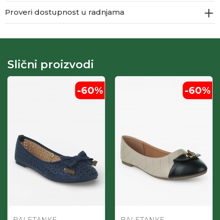
Proveri dostupnost u radnjama
Slični proizvodi
-60
%
-60
%