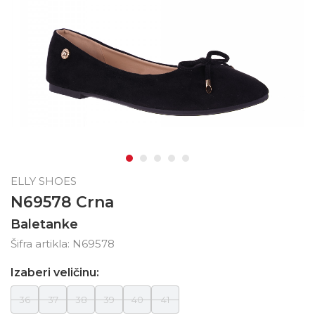
ELLY SHOES
N69578 Crna
Baletanke
Šifra artikla:
N69578
Izaberi veličinu:
36
37
38
39
40
41