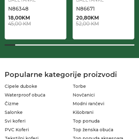
BALETANKE
BALETANKE
N86348
N86671
18,00
KM
20,80
KM
45,00
KM
52,00
KM
Popularne kategorije proizvodi
Cipele duboke
Torbe
Waterproof obuća
Novčanici
Čizme
Modni rančevi
Salonke
Kišobrani
Svi koferi
Top ponuda
PVC Koferi
Top ženska obuća
Tekstilni koferi
Top ponuda aksesoara