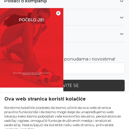
Podaci o kompaniji
×
Informacije
Korisnički servis
Newsletter
Budite u toku sa najnovijim ponudama i novostima!
PRIJAVITE SE
SVE UPOLA CIJENE!
Ova web stranica koristi kolačiće
Zapratite nas
Čekanju je kraj!
Koristimo kolačiće (cookies) da bismo učinili da ova web stranica
pravilno funkcioniše i da bismo mogli dalje da unapređujemo web
Počela je omiljena
lokaciju kako bismo poboljšali vaše korisničko iskustvo, personalizovali
ljetna akcija u Obući
sadržaj i oglase, omogućili funkcije društvenih medija i analizirali
saobraćaj. Nastavljajući da koristite našu web stranicu, prihvatate
Metro!