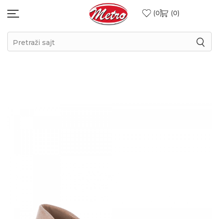
0
0
Pretraži sajt