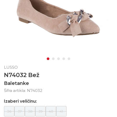
LUSSO
N74032 Bež
Baletanke
Šifra artikla:
N74032
Izaberi veličinu:
36
37
38
39
40
41