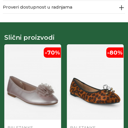
Proveri dostupnost u radnjama
Slični proizvodi
-70
%
-80
%