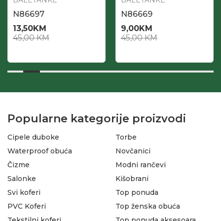
BALETANKE
BALETANKE
N86697
N86669
13,50
KM
9,00
KM
45,00
KM
45,00
KM
Popularne kategorije proizvodi
Cipele duboke
Torbe
Waterproof obuća
Novčanici
Čizme
Modni rančevi
Salonke
Kišobrani
Svi koferi
Top ponuda
PVC Koferi
Top ženska obuća
Tekstilni koferi
Top ponuda aksesoara