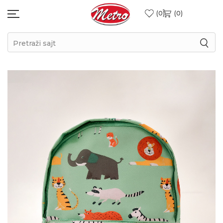
0
0
Pretraži sajt