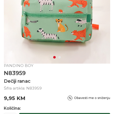
PANDINO BOY
N83959
Dečiji ranac
Šifra artikla:
N83959
9,95
KM
Obavesti me o sniženju
Količina: