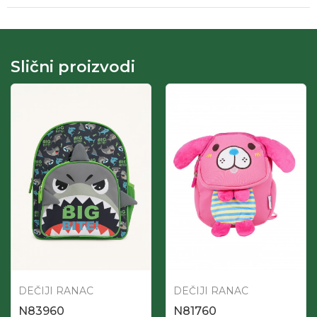
Slični proizvodi
DEČIJI RANAC
DEČIJI RANAC
N83960
N81760