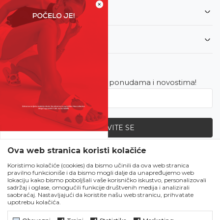
×
Informacije
Korisnički servis
Newsletter
Budite u toku sa najnovijim ponudama i novostima!
PRIJAVITE SE
SVE UPOLA CIJENE!
Ova web stranica koristi kolačiće
Zapratite nas
Čekanju je kraj!
Koristimo kolačiće (cookies) da bismo učinili da ova web stranica
pravilno funkcioniše i da bismo mogli dalje da unapređujemo web
Počela je omiljena
lokaciju kako bismo poboljšali vaše korisničko iskustvo, personalizovali
ljetna akcija u Obući
sadržaj i oglase, omogućili funkcije društvenih medija i analizirali
saobraćaj. Nastavljajući da koristite našu web stranicu, prihvatate
Metro!
upotrebu kolačića.
SVE IZ LJETNE
KOLEKCIJE UPOLA