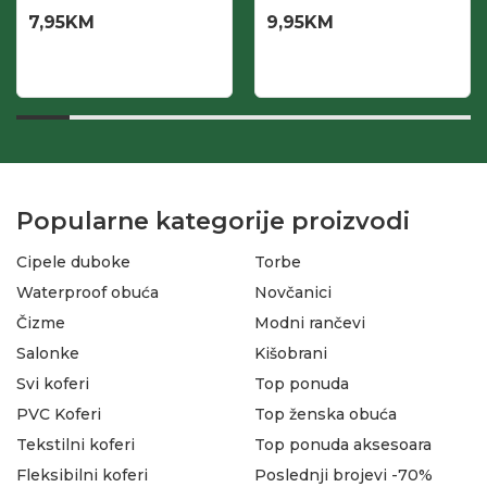
7,95
KM
9,95
KM
Popularne kategorije proizvodi
Cipele duboke
Torbe
Waterproof obuća
Novčanici
Čizme
Modni rančevi
Salonke
Kišobrani
Svi koferi
Top ponuda
PVC Koferi
Top ženska obuća
Tekstilni koferi
Top ponuda aksesoara
Fleksibilni koferi
Poslednji brojevi -70%