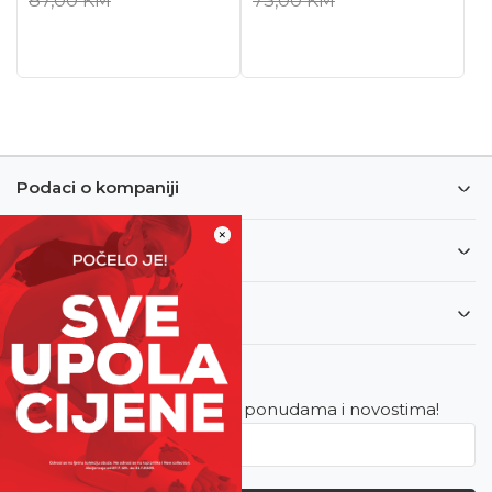
87,00
KM
73,00
KM
Podaci o kompaniji
×
Informacije
Korisnički servis
Newsletter
Budite u toku sa najnovijim ponudama i novostima!