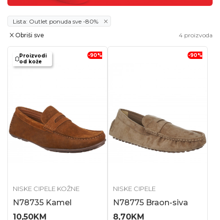
Lista: Outlet ponuda sve -80%
Obriši sve
4
proizvoda
-90
%
-90
%
Proizvodi
od kože
NISKE CIPELE KOŽNE
NISKE CIPELE
N78735 Kamel
N78775 Braon-siva
10,50
KM
8,70
KM