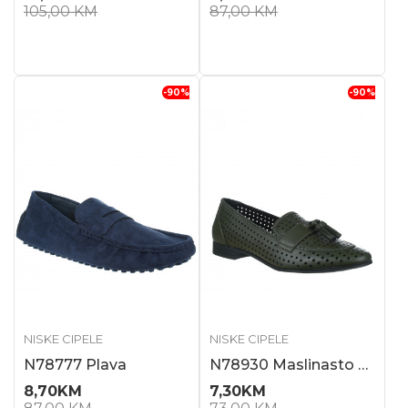
105,00
KM
87,00
KM
-90
%
-90
%
NISKE CIPELE
NISKE CIPELE
N78777 Plava
N78930 Maslinasto zelena
8,70
KM
7,30
KM