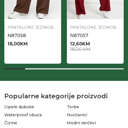
PANTALONE JEDNOBOJNE
PANTALONE JEDNOBOJNE
N87058
N87057
18,00
KM
12,60
KM
18,00
KM
Popularne kategorije proizvodi
Cipele duboke
Torbe
Waterproof obuća
Novčanici
Čizme
Modni rančevi