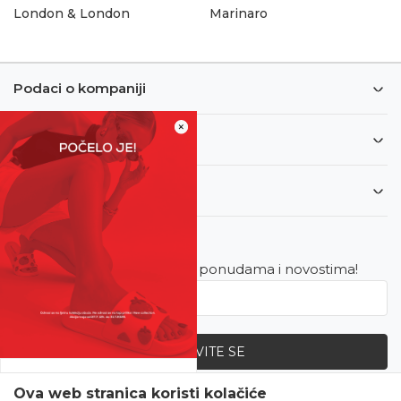
London & London
Marinaro
Podaci o kompaniji
×
Informacije
Korisnički servis
Newsletter
Budite u toku sa najnovijim ponudama i novostima!
PRIJAVITE SE
SVE UPOLA CIJENE!
Ova web stranica koristi kolačiće