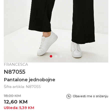
FRANCESCA
N87055
Pantalone jednobojne
Šifra artikla:
N87055
18,00
KM
Obavesti me o sniženju
12,60
KM
Ušteda:
5,39
KM