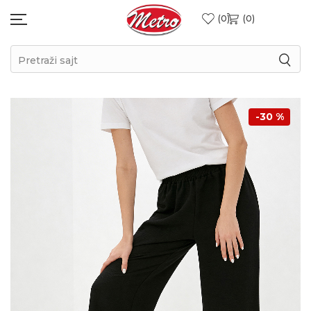
0
0
Pretraži sajt
-30
%