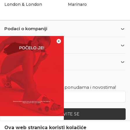
London & London
Marinaro
Podaci o kompaniji
×
Informacije
Korisnički servis
Newsletter
Budite u toku sa najnovijim ponudama i novostima!
PRIJAVITE SE
SVE UPOLA CIJENE!
Ova web stranica koristi kolačiće