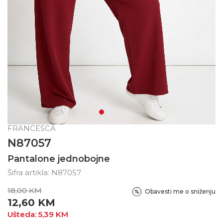
FRANCESCA
N87057
Pantalone jednobojne
Šifra artikla:
N87057
18,00
KM
Obavesti me o sniženju
12,60
KM
Ušteda:
5,39
KM