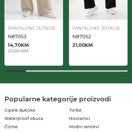
PANTALONE JEDNOBOJNE
PANTALONE JEDNOBOJNE
N87053
N87052
14,70
KM
21,00
KM
21,00
KM
Popularne kategorije proizvodi
Cipele duboke
Torbe
Waterproof obuća
Novčanici
Čizme
Modni rančevi