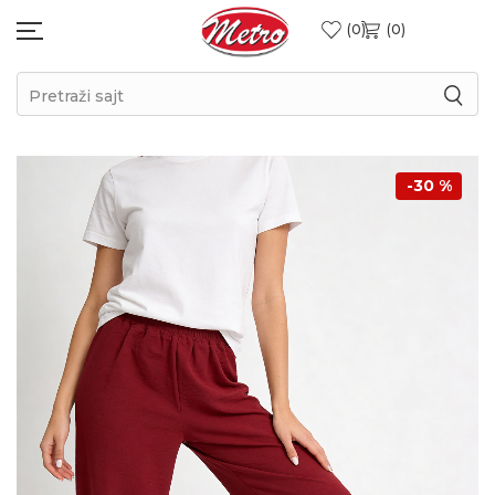
0
0
Pretraži sajt
-30
%