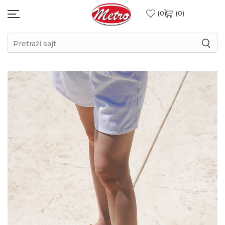
0
0
Pretraži sajt