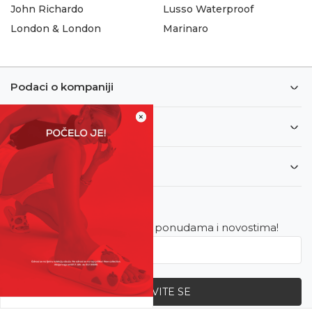
John Richardo
Lusso Waterproof
London & London
Marinaro
Podaci o kompaniji
×
Informacije
Korisnički servis
Newsletter
Budite u toku sa najnovijim ponudama i novostima!
PRIJAVITE SE