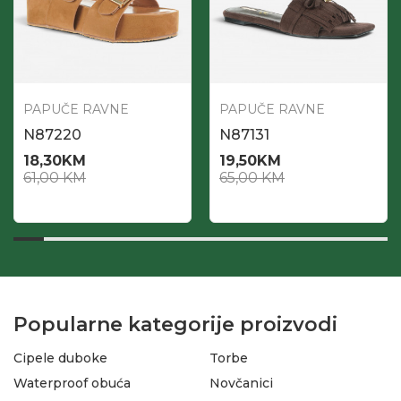
PAPUČE RAVNE
PAPUČE RAVNE
N87220
N87131
18,30
KM
19,50
KM
61,00
KM
65,00
KM
Popularne kategorije proizvodi
Cipele duboke
Torbe
Waterproof obuća
Novčanici