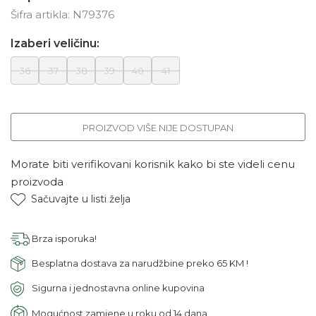
Šifra artikla:
N79376
Izaberi veličinu:
36
37
38
39
40
41
PROIZVOD VIŠE NIJE DOSTUPAN
Morate biti verifikovani korisnik kako bi ste videli cenu
proizvoda
Sačuvajte u listi želja
Brza isporuka!
Besplatna dostava za narudžbine preko 65 KM !
Sigurna i jednostavna online kupovina
Mogućnost zamjene u roku od 14 dana