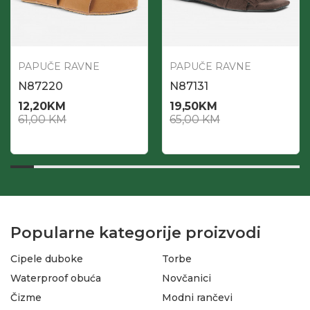
PAPUČE RAVNE
PAPUČE RAVNE
N87220
N87131
12,20
KM
19,50
KM
61,00
KM
65,00
KM
Popularne kategorije proizvodi
Cipele duboke
Torbe
Waterproof obuća
Novčanici
Čizme
Modni rančevi