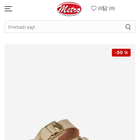
0
0
Pretraži sajt
-50
%