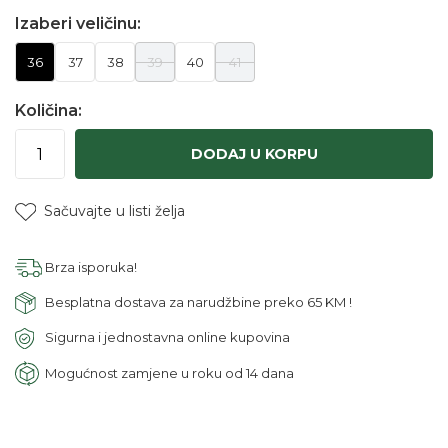
Izaberi veličinu:
36
37
38
39
40
41
Količina:
DODAJ U KORPU
Sačuvajte u listi želja
Brza isporuka!
Besplatna dostava za narudžbine preko 65 KM !
Sigurna i jednostavna online kupovina
Mogućnost zamjene u roku od 14 dana