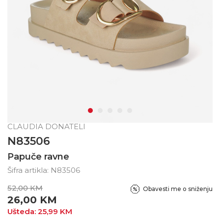
CLAUDIA DONATELI
N83506
Papuče ravne
Šifra artikla:
N83506
52,00
KM
Obavesti me o sniženju
26,00
KM
Ušteda:
25,99
KM