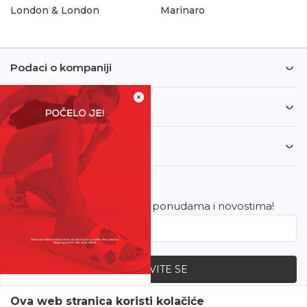
London & London
Marinaro
Podaci o kompaniji
×
Informacije
Korisnički servis
Newsletter
Budite u toku sa najnovijim ponudama i novostima!
PRIJAVITE SE
SVE UPOLA CIJENE!
Ova web stranica koristi kolačiće