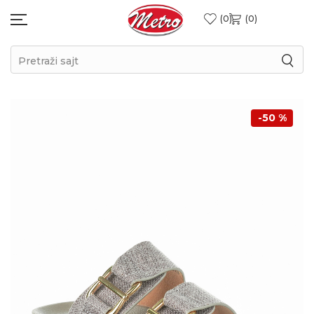
0
0
Pretraži sajt
-50
%