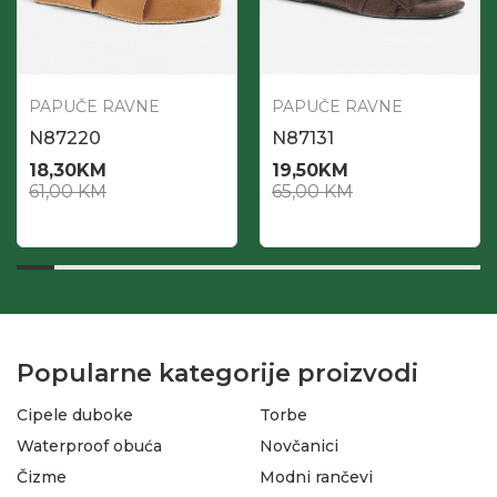
PAPUČE RAVNE
PAPUČE RAVNE
N87220
N87131
18,30
KM
19,50
KM
61,00
KM
65,00
KM
Popularne kategorije proizvodi
Cipele duboke
Torbe
Waterproof obuća
Novčanici
Čizme
Modni rančevi