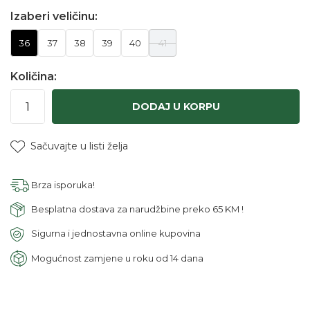
Izaberi veličinu:
36
37
38
39
40
41
Količina:
DODAJ U KORPU
Sačuvajte u listi želja
Brza isporuka!
Besplatna dostava za narudžbine preko 65 KM !
Sigurna i jednostavna online kupovina
Mogućnost zamjene u roku od 14 dana