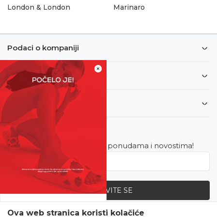
London & London
Marinaro
Podaci o kompaniji
×
Informacije
Korisnički servis
Newsletter
Budite u toku sa najnovijim ponudama i novostima!
PRIJAVITE SE
SVE UPOLA CIJENE!
Ova web stranica koristi kolačiće