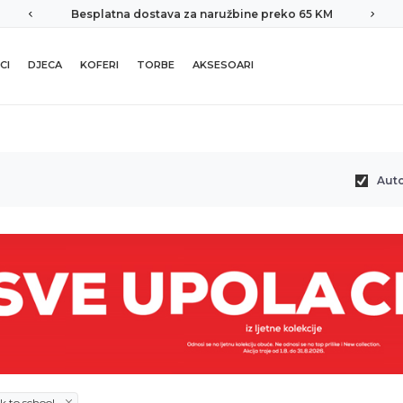
Besplatna dostava za naružbine preko 65 KM
CI
DJECA
KOFERI
TORBE
AKSESOARI
Aut
ck to school