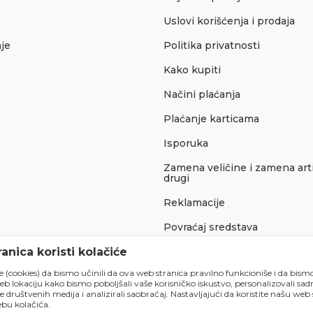
Uslovi korišćenja i prodaja
je
Politika privatnosti
Kako kupiti
Načini plaćanja
Plaćanje karticama
Isporuka
Zamena veličine i zamena arti
drugi
Reklamacije
Povraćaj sredstava
Pravo na odustajanje
anica koristi kolačiće
́e (cookies) da bismo učinili da ova web stranica pravilno funkcioniše i da bism
lokaciju kako bismo poboljšali vaše korisničko iskustvo, personalizovali sadrž
e društvenih medija i analizirali saobraćaj. Nastavljajući da koristite našu web
bu kolačića.