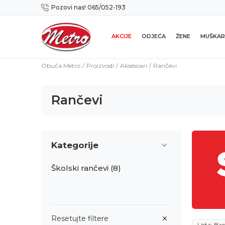
Pozovi nas! 065/052-193
Preuzmi NOVU Metro mobilnu aplikaciju!
AKCIJE
ODJEĆA
ŽENE
MUŠKAR
Obuća Metro
Proizvodi
Aksesoari
Rančevi
Rančevi
Kategorije
Školski rančevi
(8)
Resetujte filtere
Lista: Ba