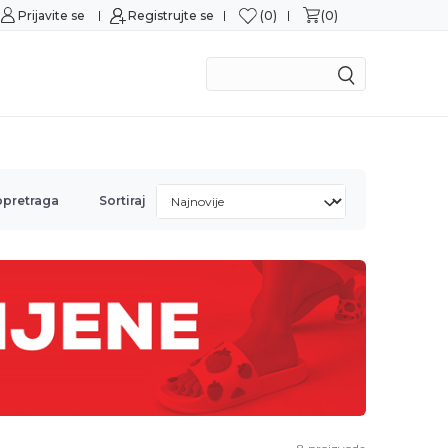
0
0
Prijavite se
Sigurna kupovina
Registrujte se
M
opretraga
Sortiraj