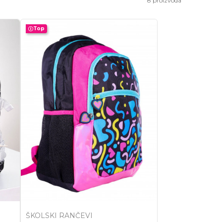
8
proizvoda
Top
ŠKOLSKI RANČEVI