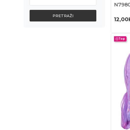
N7980
PRETRAŽI
12,00
Top