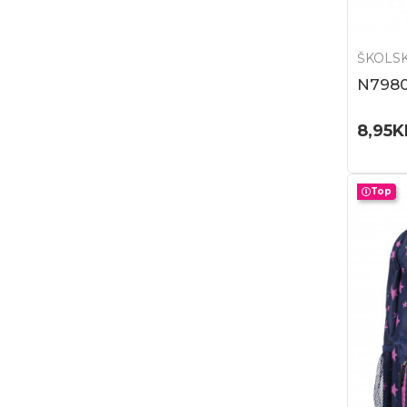
ŠKOLSK
N7980
8,95
K
Top