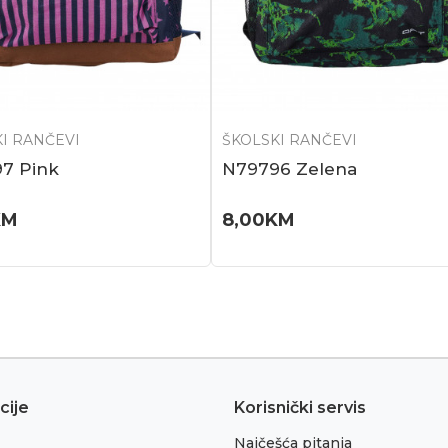
I RANČEVI
ŠKOLSKI RANČEVI
7 Pink
N79796 Zelena
KM
8,00
KM
cije
Korisnički servis
Najčešća pitanja