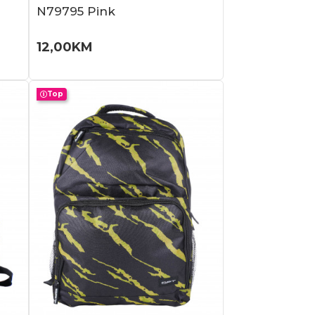
N79795 Pink
12,00
KM
Top