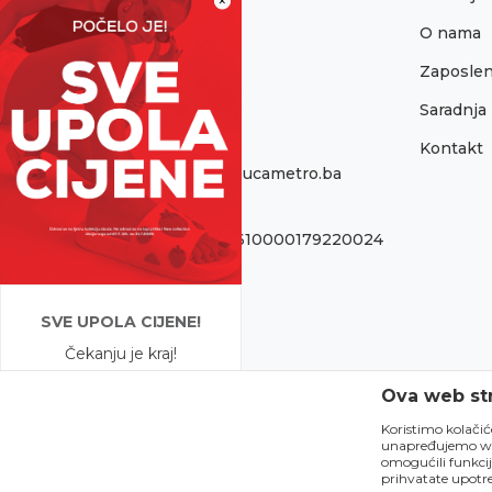
×
Sremska 1
O nama
76300 Bijeljina
Zaposlen
Telefon:
065/052-193
Saradnja
Kontakt
Email:
onlinepodrska@obucametro.ba
Račun:
Raiffeisen banka 1610000179220024
PIB:
440405089005
SVE UPOLA CIJENE!
Matični broj:
Čekanju je kraj!
11146040
Počela je omiljena
Ova web str
ljetna akcija u Obući
Metro!
Koristimo kolačic
unapređujemo web 
SVE IZ LJETNE
omogućili funkcij
KOLEKCIJE UPOLA
prihvatate upotre