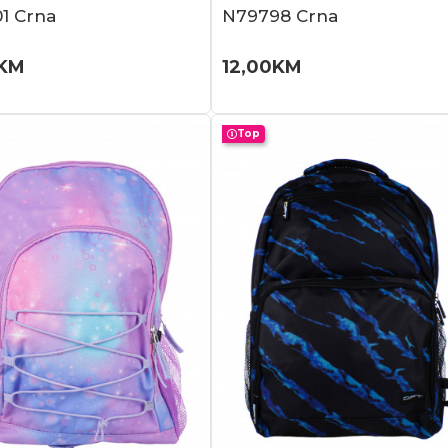
1 Crna
N79798 Crna
KM
12,00
KM
Top