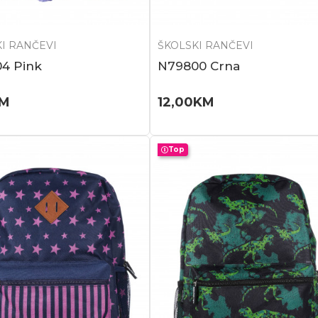
I RANČEVI
ŠKOLSKI RANČEVI
4 Pink
N79800 Crna
M
12,00
KM
Top