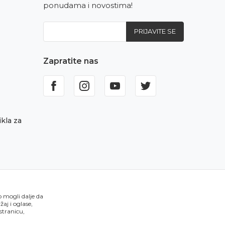
ponudama i novostima!
PRIJAVITE SE
Zapratite nas
kla za
o mogli dalje da
aj i oglase,
 stranicu,