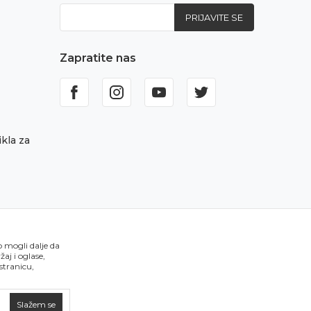
PRIJAVITE SE
Zapratite nas
kla za
o mogli dalje da
aj i oglase,
 stranicu,
Slažem se