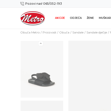
Pozovi nas! 065/052-193
Preuzmi NOVU Metro mobilnu aplikaciju!
AKCIJE
ODJEĆA
ŽENE
MUŠKAR
Obuća Metro
Proizvodi
Obuća
Sandale
Sandale dječije