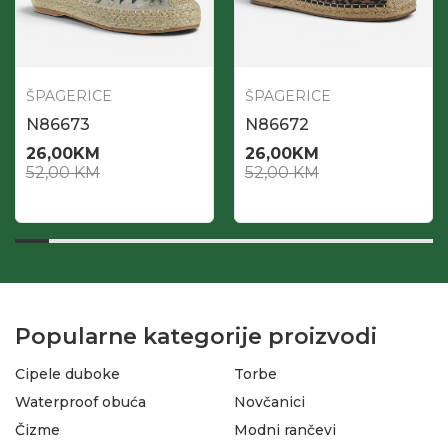
ŠPAGERICE
ŠPAGERICE
N86673
N86672
26,00
KM
26,00
KM
52,00
KM
52,00
KM
Popularne kategorije proizvodi
Cipele duboke
Torbe
Waterproof obuća
Novčanici
Čizme
Modni rančevi