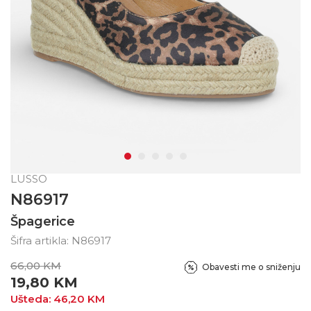
LUSSO
N86917
Špagerice
Šifra artikla:
N86917
66,00
KM
Obavesti me o sniženju
19,80
KM
Ušteda:
46,20
KM