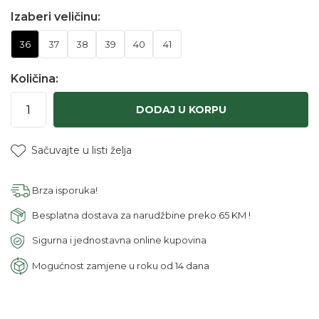
Izaberi veličinu:
36
37
38
39
40
41
Količina:
DODAJ U KORPU
Sačuvajte u listi želja
Brza isporuka!
Besplatna dostava za narudžbine preko 65 KM !
Sigurna i jednostavna online kupovina
Mogućnost zamjene u roku od 14 dana