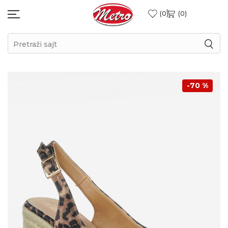
0
0
Pretraži sajt
-70
%