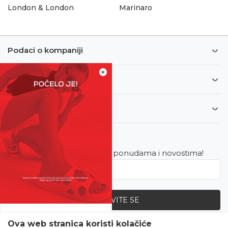
London & London
Marinaro
Podaci o kompaniji
×
Informacije
Korisnički servis
Newsletter
Budite u toku sa najnovijim ponudama i novostima!
PRIJAVITE SE
SVE UPOLA CIJENE!
Ova web stranica koristi kolačiće