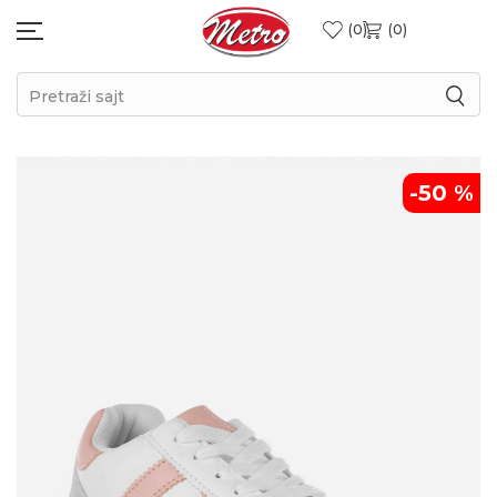
0
0
Pretraži sajt
-50
%