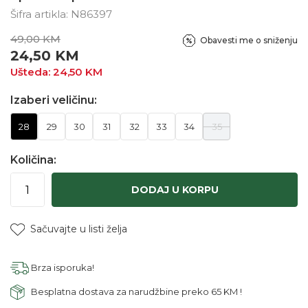
Šifra artikla:
N86397
49,00
KM
Obavesti me o sniženju
24,50
KM
Ušteda:
24,50
KM
Izaberi veličinu:
28
29
30
31
32
33
34
35
Količina:
DODAJ U KORPU
Sačuvajte u listi želja
Brza isporuka!
Besplatna dostava za narudžbine preko 65 KM !