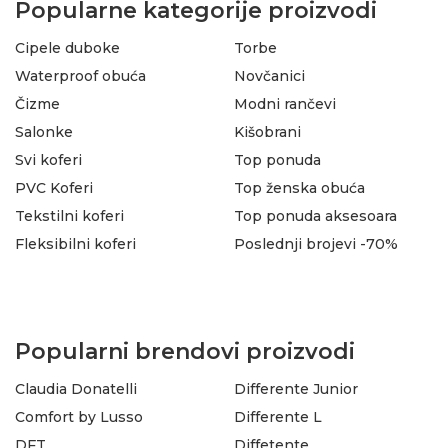
Popularne kategorije proizvodi
Cipele duboke
Torbe
Waterproof obuća
Novčanici
Čizme
Modni rančevi
Salonke
Kišobrani
Svi koferi
Top ponuda
PVC Koferi
Top ženska obuća
Tekstilni koferi
Top ponuda aksesoara
Fleksibilni koferi
Poslednji brojevi -70%
Popularni brendovi proizvodi
Claudia Donatelli
Differente Junior
Comfort by Lusso
Differente L
DFT
Diffetente