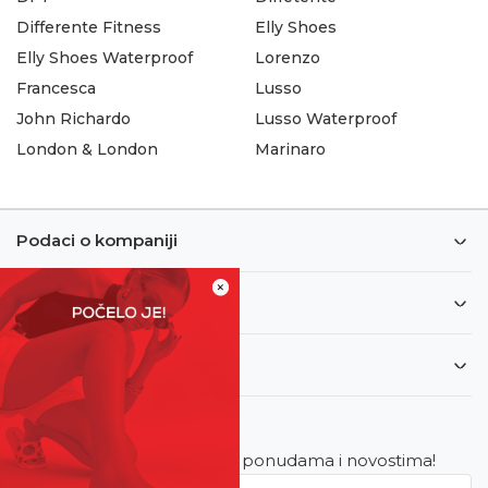
Differente Fitness
Elly Shoes
Elly Shoes Waterproof
Lorenzo
Francesca
Lusso
John Richardo
Lusso Waterproof
London & London
Marinaro
Podaci o kompaniji
×
Informacije
Korisnički servis
Newsletter
Budite u toku sa najnovijim ponudama i novostima!