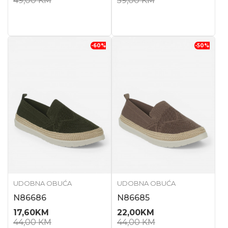
49,00
KM
59,00
KM
-60
%
-50
%
UDOBNA OBUĆA
UDOBNA OBUĆA
N86686
N86685
17,60
KM
22,00
KM
44,00
KM
44,00
KM