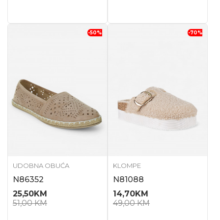
-50
%
-70
%
UDOBNA OBUĆA
KLOMPE
N86352
N81088
25,50
KM
14,70
KM
51,00
KM
49,00
KM