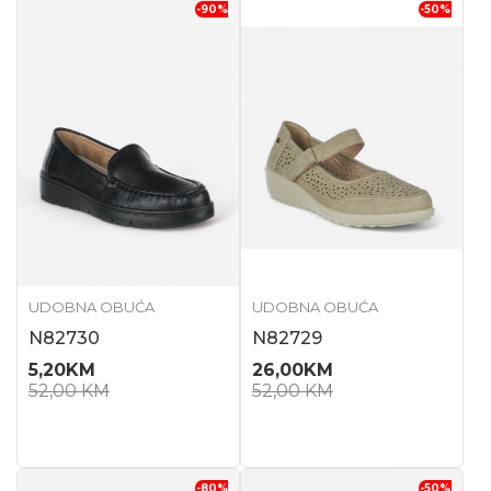
-90
%
-50
%
UDOBNA OBUĆA
UDOBNA OBUĆA
N82730
N82729
5,20
KM
26,00
KM
52,00
KM
52,00
KM
-80
%
-50
%