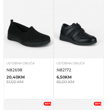
UDOBNA OBUĆA
UDOBNA OBUĆA
N82698
N82172
20,40
KM
6,50
KM
51,00
KM
65,00
KM
-80
%
-80
%