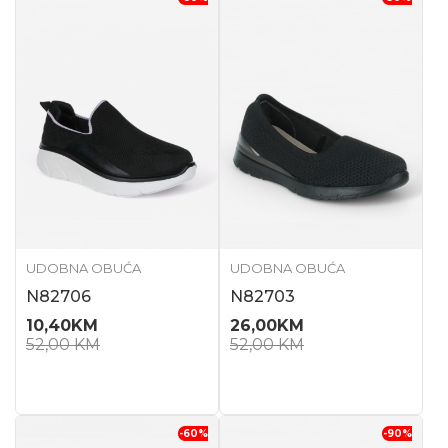
UDOBNA OBUĆA
UDOBNA OBUĆA
N82706
N82703
10,40
KM
26,00
KM
52,00
KM
52,00
KM
-60
%
-90
%