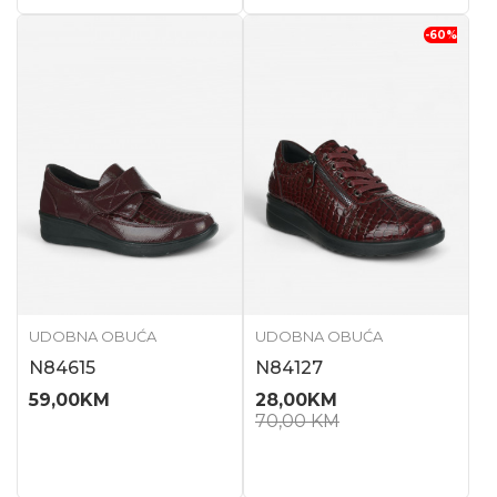
-60
%
UDOBNA OBUĆA
UDOBNA OBUĆA
N84615
N84127
59,00
KM
28,00
KM
70,00
KM