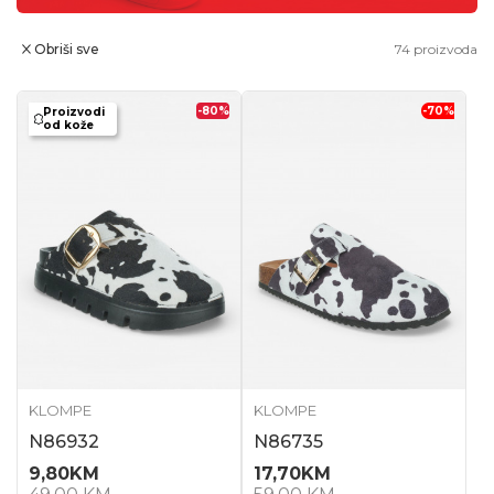
Obriši sve
74
proizvoda
-80
%
-70
%
Proizvodi
od kože
KLOMPE
KLOMPE
N86932
N86735
9,80
KM
17,70
KM