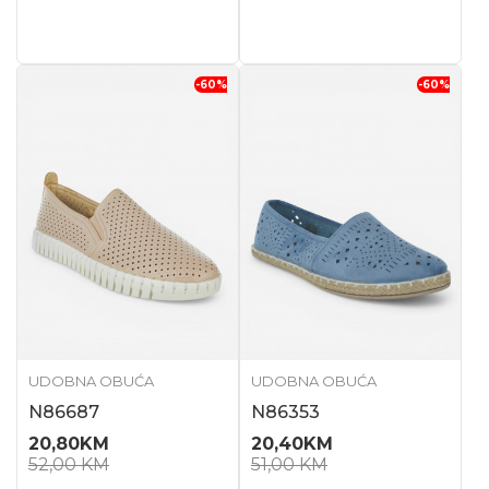
-60
%
-60
%
UDOBNA OBUĆA
UDOBNA OBUĆA
N86687
N86353
20,80
KM
20,40
KM
52,00
KM
51,00
KM