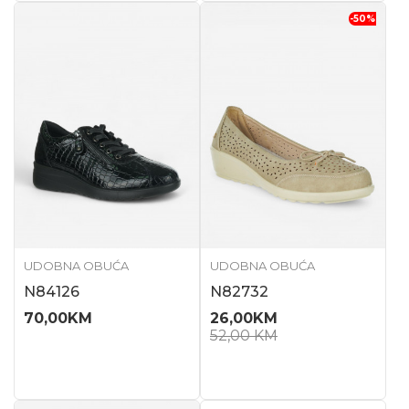
-50
%
UDOBNA OBUĆA
UDOBNA OBUĆA
N84126
N82732
70,00
KM
26,00
KM
52,00
KM