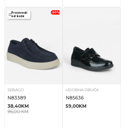
-60
%
Proizvodi
od kože
SEBAGO
UDOBNA OBUĆA
N83389
N85636
38,40
KM
59,00
KM
96,00
KM