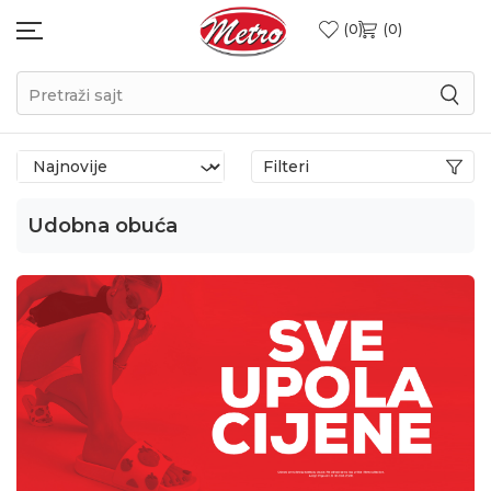
0
0
Pretraži sajt
Filteri
Udobna obuća