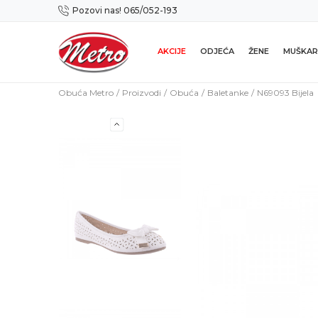
Pozovi nas! 065/052-193
Preuzmi NOVU Metro mobilnu aplikaciju!
AKCIJE
ODJEĆA
ŽENE
MUŠKAR
Obuća Metro
Proizvodi
Obuća
Baletanke
N69093 Bijela