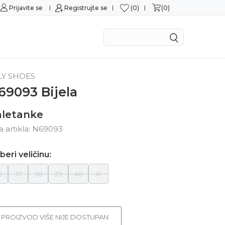
0
0
Prijavite se
Sigurna kupovina
Registrujte se
M
LY SHOES
69093 Bijela
aletanke
ra artikla:
N69093
beri veličinu:
6
37
38
39
40
41
PROIZVOD VIŠE NIJE DOSTUPAN