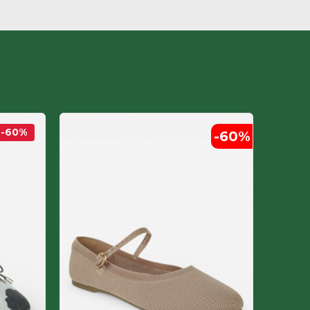
-60
%
-60
%