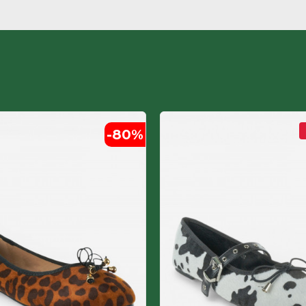
-80
%