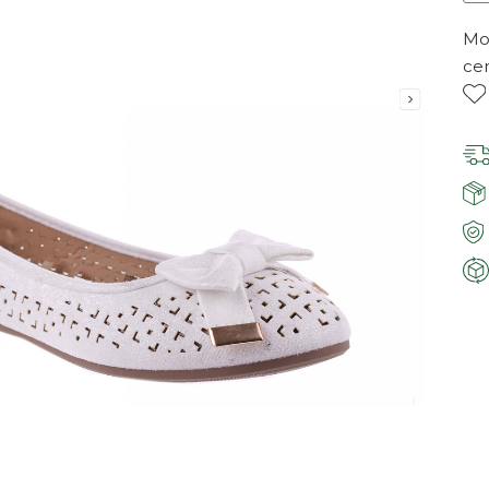
Mor
ce