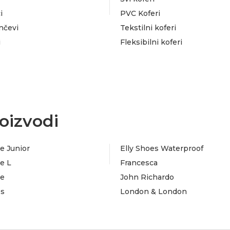
i
PVC Koferi
nčevi
Tekstilni koferi
i
Fleksibilni koferi
oizvodi
e Junior
Elly Shoes Waterproof
e L
Francesca
te
John Richardo
es
London & London