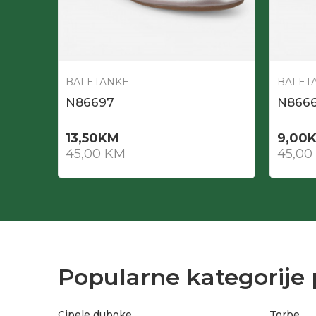
BALETANKE
BALET
N86697
N866
13,50
KM
9,00
45,00
KM
45,00
Popularne kategorije 
Cipele duboke
Torbe