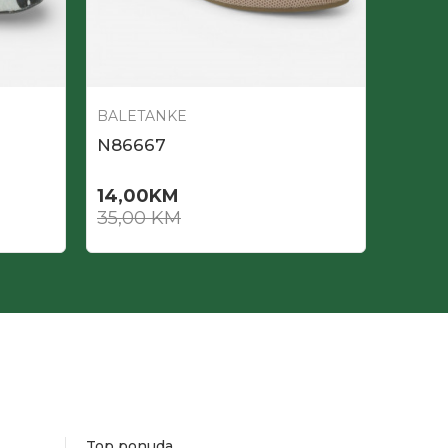
BALETANKE
BALET
N86667
N866
14,00
KM
14,0
35,00
KM
35,0
Top ponuda