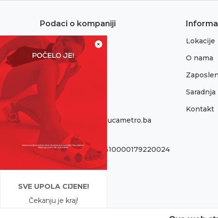
Podaci o kompaniji
Informa
Lokacije
Adresa:
×
Sremska 1
O nama
76300 Bijeljina
Zaposlen
Telefon:
065/052-193
Saradnja
Kontakt
Email:
onlinepodrska@obucametro.ba
Račun:
Raiffeisen banka 1610000179220024
PIB:
440405089005
SVE UPOLA CIJENE!
Matični broj:
Čekanju je kraj!
11146040
Počela je omiljena