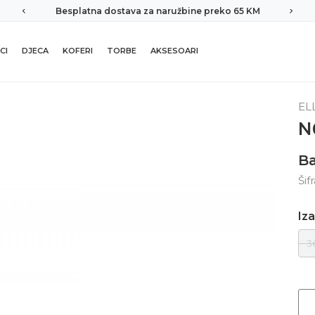
Besplatna dostava za naružbine preko 65 KM
CI
DJECA
KOFERI
TORBE
AKSESOARI
EL
N
B
Šif
Iza
3