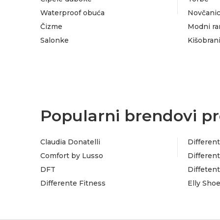
Waterproof obuća
Novčanic
Čizme
Modni ra
Salonke
Kišobran
Popularni brendovi pr
Claudia Donatelli
Different
Comfort by Lusso
Different
DFT
Diffeten
Differente Fitness
Elly Sho