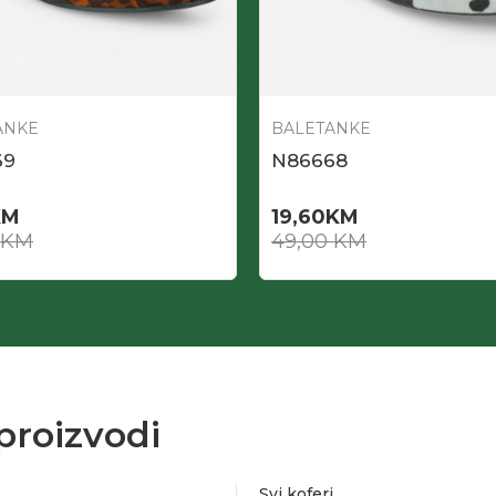
ANKE
BALETANKE
69
N86668
KM
19,60
KM
KM
49,00
KM
proizvodi
Svi koferi