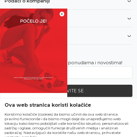
Podaci o kompaniji
×
Informacije
Korisnički servis
Newsletter
Budite u toku sa najnovijim ponudama i novostima!
PRIJAVITE SE
SVE UPOLA CIJENE!
Ova web stranica koristi kolačiće
Zapratite nas
Čekanju je kraj!
Koristimo kolačiće (cookies) da bismo učinili da ova web stranica
pravilno funkcioniše i da bismo mogli dalje da unapređujemo web
Počela je omiljena
lokaciju kako bismo poboljšali vaše korisničko iskustvo, personalizovali
ljetna akcija u Obući
sadržaj i oglase, omogućili funkcije društvenih medija i analizirali
saobraćaj. Nastavljajući da koristite našu web stranicu, prihvatate
Metro!