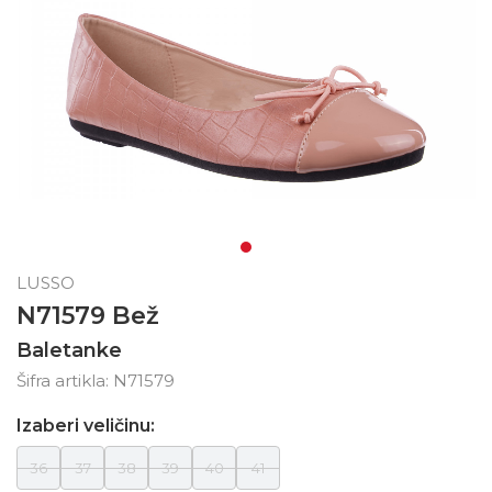
LUSSO
N71579 Bež
Baletanke
Šifra artikla:
N71579
Izaberi veličinu:
36
37
38
39
40
41