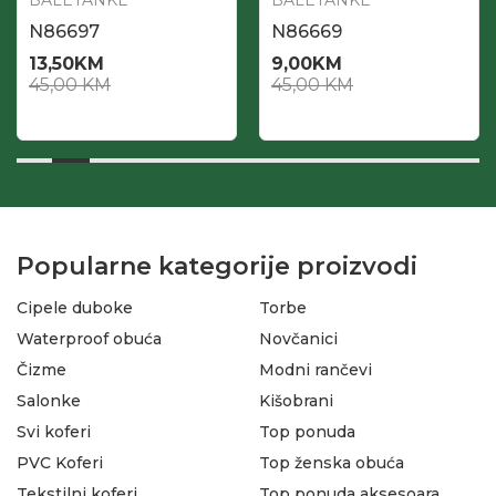
BALETANKE
BALETANKE
N86697
N86669
13,50
KM
9,00
KM
45,00
KM
45,00
KM
Popularne kategorije proizvodi
Cipele duboke
Torbe
Waterproof obuća
Novčanici
Čizme
Modni rančevi
Salonke
Kišobrani
Svi koferi
Top ponuda
PVC Koferi
Top ženska obuća
Tekstilni koferi
Top ponuda aksesoara