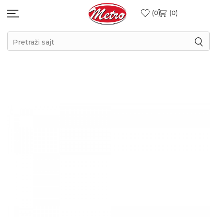
0
0
Pretraži sajt