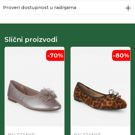
Proveri dostupnost u radnjama
Slični proizvodi
-70
%
-80
%