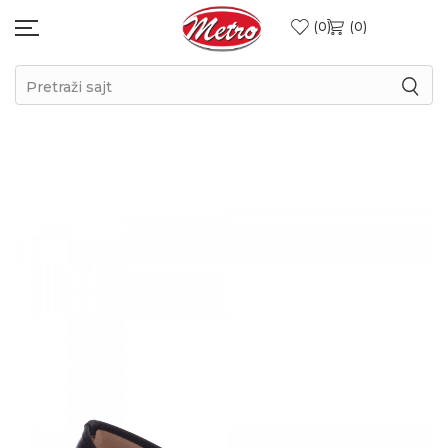
0
0
Pretraži sajt