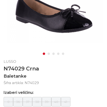
LUSSO
N74029 Crna
Baletanke
Šifra artikla:
N74029
Izaberi veličinu:
0
36
37
38
39
40
41