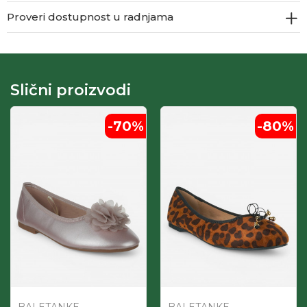
Proveri dostupnost u radnjama
Slični proizvodi
-70
%
-80
%