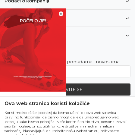
Podaci o kompaniji
×
Informacije
Korisnički servis
Newsletter
Budite u toku sa najnovijim ponudama i novostima!
PRIJAVITE SE
SVE UPOLA CIJENE!
Ova web stranica koristi kolačiće
Zapratite nas
Čekanju je kraj!
Koristimo kolačiće (cookies) da bismo učinili da ova web stranica
pravilno funkcioniše i da bismo mogli dalje da unapređujemo web
Počela je omiljena
lokaciju kako bismo poboljšali vaše korisničko iskustvo, personalizovali
ljetna akcija u Obući
sadržaj i oglase, omogućili funkcije društvenih medija i analizirali
saobraćaj. Nastavljajući da koristite našu web stranicu, prihvatate
Metro!