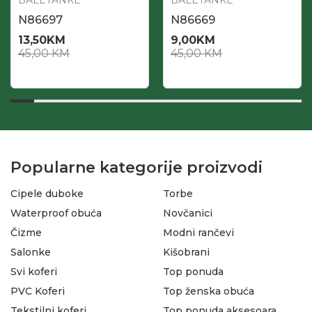
BALETANKE
BALETANKE
N86697
N86669
13,50
KM
9,00
KM
45,00
KM
45,00
KM
Popularne kategorije proizvodi
Cipele duboke
Torbe
Waterproof obuća
Novčanici
Čizme
Modni rančevi
Salonke
Kišobrani
Svi koferi
Top ponuda
PVC Koferi
Top ženska obuća
Tekstilni koferi
Top ponuda aksesoara