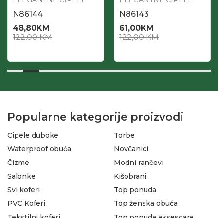
ELEGANTNE CIPELE
ELEGANTNE CIPELE
N86144
N86143
48,80
KM
61,00
KM
122,00
KM
122,00
KM
Popularne kategorije proizvodi
Cipele duboke
Torbe
Waterproof obuća
Novčanici
Čizme
Modni rančevi
Salonke
Kišobrani
Svi koferi
Top ponuda
PVC Koferi
Top ženska obuća
Tekstilni koferi
Top ponuda aksesoara