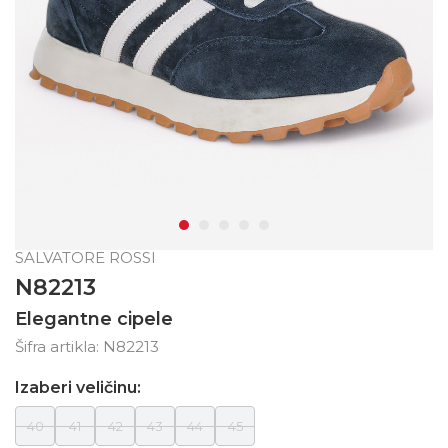
SALVATORE ROSSI
N82213
Elegantne cipele
Šifra artikla:
N82213
Izaberi veličinu:
40
41
42
43
44
45