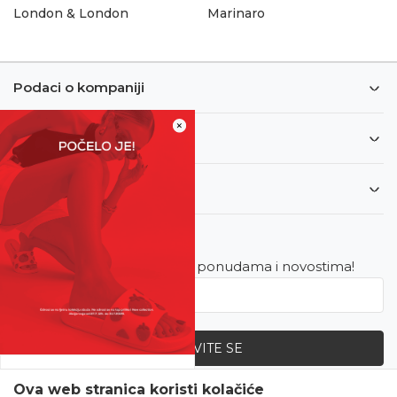
London & London
Marinaro
Podaci o kompaniji
×
Informacije
Korisnički servis
Newsletter
Budite u toku sa najnovijim ponudama i novostima!
PRIJAVITE SE
SVE UPOLA CIJENE!
Ova web stranica koristi kolačiće