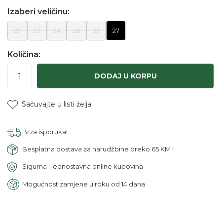
Izaberi veličinu:
22
23
24
25
26
27
Količina:
DODAJ U KORPU
Sačuvajte u listi želja
Brza isporuka!
Besplatna dostava za narudžbine preko 65 KM !
Sigurna i jednostavna online kupovina
Mogućnost zamjene u roku od 14 dana