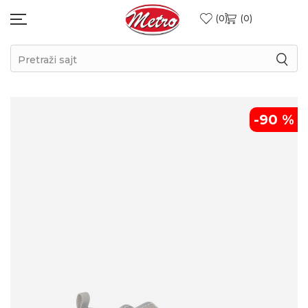
0
0
Pretraži sajt
-90
%