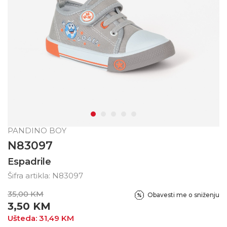
PANDINO BOY
N83097
Espadrile
Šifra artikla:
N83097
35,00
KM
Obavesti me o sniženju
3,50
KM
Ušteda:
31,49
KM