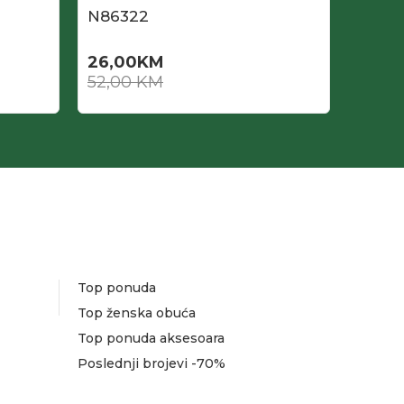
N86322
N863
26,00
KM
26,0
52,00
KM
52,0
Top ponuda
Top ženska obuća
Top ponuda aksesoara
Poslednji brojevi -70%