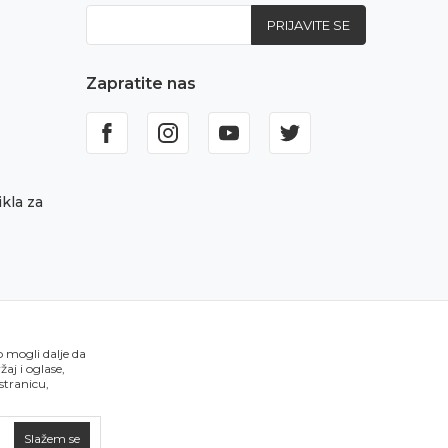
PRIJAVITE SE
Zapratite nas
kla za
o mogli dalje da
aj i oglase,
 stranicu,
Slažem se