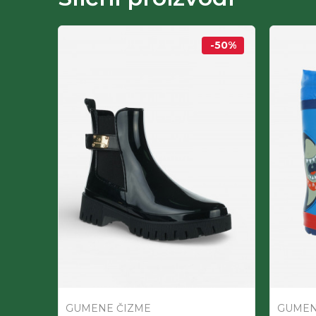
-50
%
-50
%
GUMENE ČIZME
GUMEN