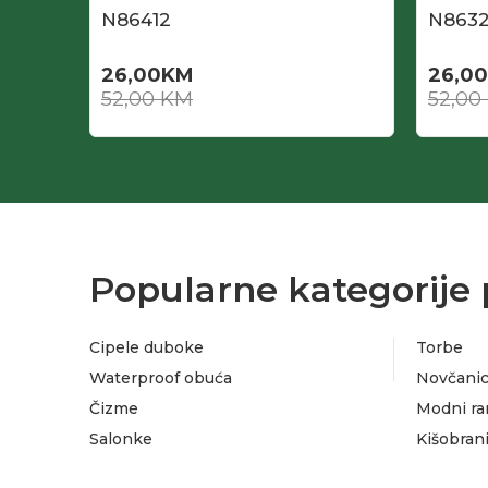
N86412
N863
26,00
KM
26,00
52,00
KM
52,00
Popularne kategorije 
Cipele duboke
Torbe
Waterproof obuća
Novčanic
Čizme
Modni ra
Salonke
Kišobran