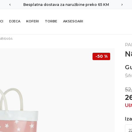
Besplatna dostava za naružbine preko 65 KM
CI
DJECA
KOFERI
TORBE
AKSESOARI
N86464
PA
N
-50
%
G
Šif
52
2
Uš
Iza
2