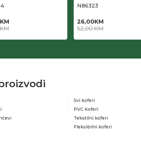
24
N86323
KM
26,00
KM
KM
52,00
KM
proizvodi
Svi koferi
i
PVC Koferi
nčevi
Tekstilni koferi
i
Fleksibilni koferi