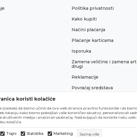
je
Politika privatnosti
Kako kupiti
Načini plaćanja
Plaćanje karticama
Isporuka
Zamena veličine i zamena arti
drugi
Reklamacije
Povraćaj sredstava
Pravo na odustajanje
anica koristi kolačiće
́e (cookies) da bismo učinili da ova web stranica pravilno funkcioniše i da bism
lokaciju kako bismo poboljšali vaše korisničko iskustvo, personalizovali sadrž
e društvenih medija i analizirali saobraćaj. Nastavljajući da koristite našu web
bu kolačića.
Trajni
Statistika
Marketing
Saznaj više