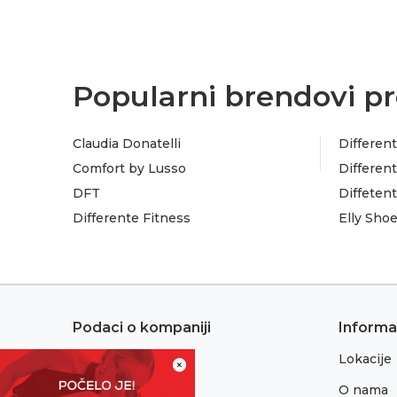
Popularni brendovi pr
Claudia Donatelli
Different
Comfort by Lusso
Different
DFT
Diffeten
Differente Fitness
Elly Sho
Podaci o kompaniji
Informa
Lokacije
Adresa:
×
Sremska 1
O nama