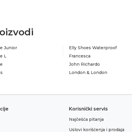
oizvodi
e Junior
Elly Shoes Waterproof
e L
Francesca
te
John Richardo
es
London & London
cije
Korisnički servis
Najčešća pitanja
Uslovi korišćenja i prodaja