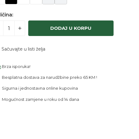
ičina:
DODAJ U KORPU
Sačuvajte u listi želja
Brza isporuka!
Besplatna dostava za narudžbine preko 65 KM !
Sigurna i jednostavna online kupovina
Mogućnost zamjene u roku od 14 dana