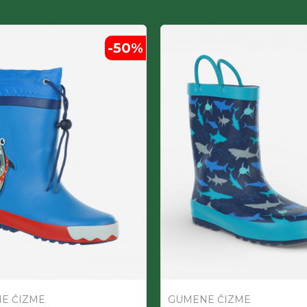
-50
%
E ČIZME
GUMENE ČIZME