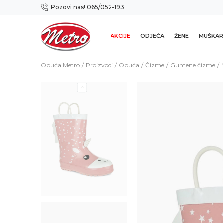
Pozovi nas! 065/052-193
Preuzmi NOVU Metro mobilnu aplikaciju!
AKCIJE
ODJEĆA
ŽENE
MUŠKAR
Obuća Metro
Proizvodi
Obuća
Čizme
Gumene čizme